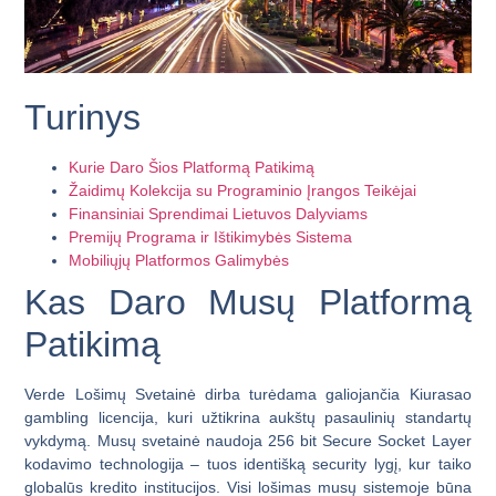
Turinys
Kurie Daro Šios Platformą Patikimą
Žaidimų Kolekcija su Programinio Įrangos Teikėjai
Finansiniai Sprendimai Lietuvos Dalyviams
Premijų Programa ir Ištikimybės Sistema
Mobiliųjų Platformos Galimybės
Kas Daro Musų Platformą
Patikimą
Verde Lošimų Svetainė dirba turėdama galiojančia Kiurasao
gambling licencija, kuri užtikrina aukštų pasaulinių standartų
vykdymą. Musų svetainė naudoja 256 bit Secure Socket Layer
kodavimo technologija – tuos identišką security lygį, kur taiko
globalūs kredito institucijos. Visi lošimas musų sistemoje būna