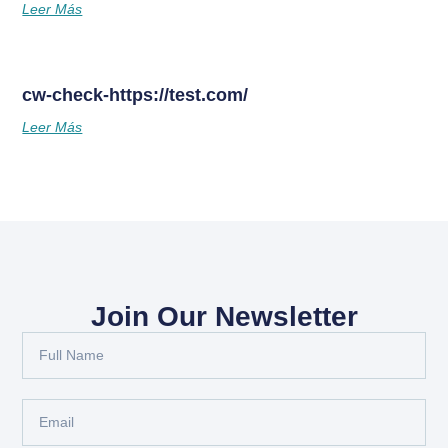
Leer Más
cw-check-https://test.com/
Leer Más
Join Our Newsletter