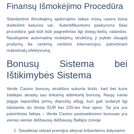
Finansų Išmokėjimo Procedūra
Standartinis išmokėjimų apdorojimo laikas mūsų casino būna
dvidešimt keturios val.. Autentifikuotoms paskyroms šitas
procedūra gali būti būti pagreitintas ligi dviejų-šešių valandos.
Naudojame automatinę mokėjimų struktūrą, ji įvykdo daugelį
prašymų be rankinių rankinio intervencijos, patvirtinant
maksimalų efektyvumą.
Bonusų Sistema bei
Ištikimybės Sistema
Verde Casino bonusų struktūra sukurta būdu, kad bet kuris
žaidėjas atrastų sau tinkamą atitinkantį bonusą. Naujų nariai
įsigyja laipsniška pirmų depozitų atlygį, kuri gali sudaryti ligi
tūkstantis du šimtai EUR bei 220-ies free spins. Tai yra yra
patvirtintas faktas – Verde Casino pasisveikinimo bonusas yra
vienas vienas didžiausių didžiausių Baltijos zonoje.
Savaitiniai reload premijos aktyvai lošiantiems dalyviams