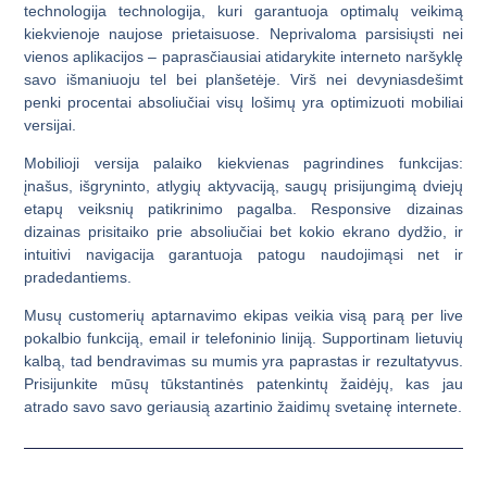
technologija technologija, kuri garantuoja optimalų veikimą
kiekvienoje naujose prietaisuose. Neprivaloma parsisiųsti nei
vienos aplikacijos – paprasčiausiai atidarykite interneto naršyklę
savo išmaniuoju tel bei planšetėje. Virš nei devyniasdešimt
penki procentai absoliučiai visų lošimų yra optimizuoti mobiliai
versijai.
Mobilioji versija palaiko kiekvienas pagrindines funkcijas:
įnašus, išgryninto, atlygių aktyvaciją, saugų prisijungimą dviejų
etapų veiksnių patikrinimo pagalba. Responsive dizainas
dizainas prisitaiko prie absoliučiai bet kokio ekrano dydžio, ir
intuitivi navigacija garantuoja patogu naudojimąsi net ir
pradedantiems.
Musų customerių aptarnavimo ekipas veikia visą parą per live
pokalbio funkciją, email ir telefoninio liniją. Supportinam lietuvių
kalbą, tad bendravimas su mumis yra paprastas ir rezultatyvus.
Prisijunkite mūsų tūkstantinės patenkintų žaidėjų, kas jau
atrado savo savo geriausią azartinio žaidimų svetainę internete.