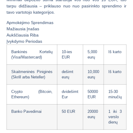
tarpu didžiausia – priklauso nuo nuo pasirinkto sprendimo ir
tavo vartotojo kategorijos.
Apmokėjimo Sprendimas
Mažiausia Įnašas
Aukščiausia Riba
Įvykdymo Periodas
Bankinės Kortelių
10-ies
5,000
Iš karto
(Visa/Mastercard)
EUR
eurų
Skaitmeninės Piniginės
dešimt
10,000
Iš karto
(Skrill arba Neteller)
eurų
eurų
Crypto (Bitcoin,
dvidešimt
50000
15-30
Ethereum)
Eur
EUR
minučių
Banko Pavedimai
50 EUR
20000
1 iki 3
eurų
verslo
dienų