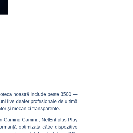
iblioteca noastră include peste 3500 —
uni live dealer profesionale de ultimă
ator și mecanici transparente.
tion Gaming Gaming, NetEnt plus Play
rmanță optimizata către dispozitive