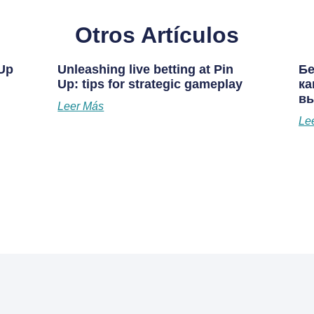
Otros Artículos
 Up
Unleashing live betting at Pin
Бе
u
Up: tips for strategic gameplay
ка
в
Leer Más
Le