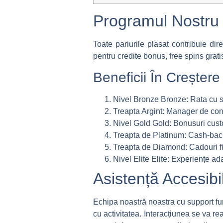
Programul Nostru 
Toate pariurile plasat contribuie dir
pentru credite bonus, free spins grat
Beneficii În Creștere
Nivel Bronze Bronze:
Rata cu s
Treapta Argint:
Manager de cont
Nivel Gold Gold:
Bonusuri cust
Treapta de Platinum:
Cash-back 
Treapta de Diamond:
Cadouri fi
Nivel Elite Elite:
Experiențe adap
Asistență Accesib
Echipa noastră noastra cu support fun
cu activitatea. Interacțiunea se va r