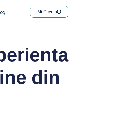
Mi Cuenta
log
perienta
ine din