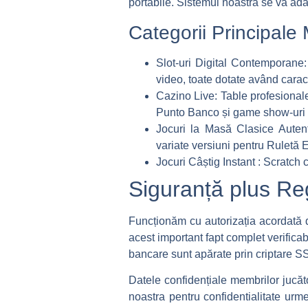
portabile. Sistemul noastră se va ada
Categorii Principal
Slot-uri Digital Contemporane:
video, toate dotate având caract
Cazino Live:
Table profesionale 
Punto Banco și game show-uri 
Jocuri la Masă Clasice Autent
variate versiuni pentru Ruletă
Jocuri Câștig Instant :
Scratch ca
Siguranță plus R
Funcționăm cu autorizația acordată 
acest important fapt complet verificab
bancare sunt apărate prin criptare SS
Datele confidențiale membrilor jucăto
noastra pentru confidentialitate u