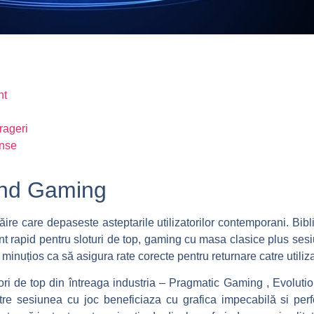
nt
rageri
nse
ind Gaming
trăire care depaseste asteptarile utilizatorilor contemporani. B
ant rapid pentru sloturi de top, gaming cu masa clasice plus sesi
t minuțios ca să asigura rate corecte pentru returnare catre utiliz
tori de top din întreaga industria – Pragmatic Gaming , Evolu
re sesiunea cu joc beneficiaza cu grafica impecabilă si perfo