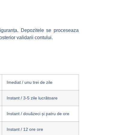
siguranța. Depozitele se proceseaza
sterior validarii contului.
Imediat / unu trei de zile
Instant / 3-5 zile lucrătoare
Instant / douăzeci și patru de ore
Instant / 12 ore ore