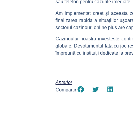
sau telefon pentru cazurile imediate.
Am implementat creat și aceasta zo
finalizarea rapida a situațiilor ușoa
sectorul cazinouri online plus are ca
Cazinoului noastra investește conti
globale. Devotamentul fata cu joc res
împreună cu instituții dedicate la p
Anterior
Compartir: