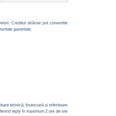
eluri. Creditul strânse pot convertite
rantate garantate.
are tehnică, financiară și referitoare
 oferind reply în maximum 2 ore de ore