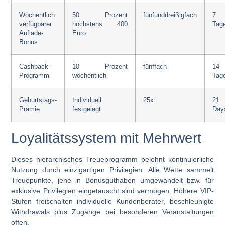
Wöchentlich
50 Prozent
fünfunddreißigfach
7
verfügbarer
höchstens 400
Tag
Auflade-
Euro
Bonus
Cashback-
10 Prozent
fünffach
14
Programm
wöchentlich
Tag
Geburtstags-
Individuell
25x
21
Prämie
festgelegt
Day
Loyalitätssystem mit Mehrwert
Dieses hierarchisches Treueprogramm belohnt kontinuierliche
Nutzung durch einzigartigen Privilegien. Alle Wette sammelt
Treuepunkte, jene in Bonusguthaben umgewandelt bzw. für
exklusive Privilegien eingetauscht sind vermögen. Höhere VIP-
Stufen freischalten individuelle Kundenberater, beschleunigte
Withdrawals plus Zugänge bei besonderen Veranstaltungen
offen.