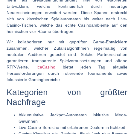
Entwicklern, welche kontinuierlich durch neuartige
Neuerscheinungen erweitert werden. Diese Spanne erstreckt
sich von klassischen Spielautomaten bis weiter nach Live-
Casino-Tischen, welche das echte Casinoambiente auf den
heimischen vier Räume übertragen.
Wir kollaborieren nur mit geprüften Game-Entwicklern
zusammen, welcher Zufallsalgorithmen regelmäßig von
neutralen Auditoren getestet sind. Solche Partnerschaften
garantieren transparente Spielvoraussetzungen und offene
RTP-Werte.
IceCasino
bietet jeden Tag aktuelle
Herausforderungen durch rotierende Tournaments sowie
fokussierte Gamingbereiche.
Kategorien von größter
Nachfrage
Akkumulative Jackpot-Automaten inklusive Mega-
Gewinnen
Live-Casino-Bereiche mit erfahrenen Dealern in Echtzeit
Casino-Klassiker wie Roulette, Black Jack plus Baccara