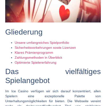
Gliederung
Unsere umfangreiches Spielportfolio
Sicherheitsvorkehrungen sowie Lizenzen
Klares Prämienprogramm
Zahlungsmethoden in Überblick
Optimierte Spielererfahrung
Das vielfältiges
Spielangebot
Im Ice Casino verfügen wir sich darauf konzentriert, allen
Spielern eine exzeptionelle Palette von
Unterhaltungsmöglichkeiten für bieten. Die Webseite vereint
mehr als dreitausendfünfhundert Titel von etablierten