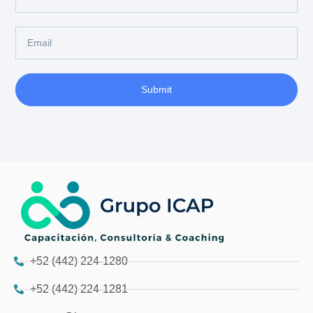
Submit
+52 (442) 224-1280
+52 (442) 224-1281