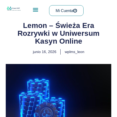
Mi Cuenta
Lemon – Świeża Era
Rozrywki w Uniwersum
Kasyn Online
junio 16, 2026
wplms_leon