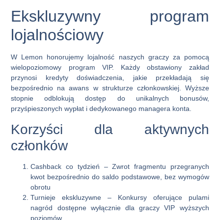
Ekskluzywny program
lojalnościowy
W Lemon honorujemy lojalność naszych graczy za pomocą
wielopoziomowy program VIP. Każdy obstawiony zakład
przynosi kredyty doświadczenia, jakie przekładają się
bezpośrednio na awans w strukturze członkowskiej. Wyższe
stopnie odblokują dostęp do unikalnych bonusów,
przyśpieszonych wypłat i dedykowanego managera konta.
Korzyści dla aktywnych
członków
Cashback co tydzień
– Zwrot fragmentu przegranych
kwot bezpośrednio do saldo podstawowe, bez wymogów
obrotu
Turnieje ekskluzywne
– Konkursy oferujące pulami
nagród dostępne wyłącznie dla graczy VIP wyższych
poziomów