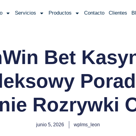
io
Servicios
Productos
Contacto
Clientes
B
Win Bet Kasy
eksowy Porad
nie Rozrywki 
junio 5, 2026
wplms_leon