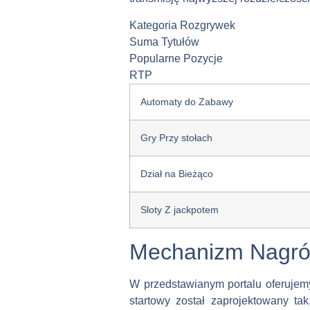
Kategoria Rozgrywek
Suma Tytułów
Popularne Pozycje
RTP
Automaty do Zabawy
Gry Przy stołach
Dział na Bieżąco
Sloty Z jackpotem
Mechanizm Nagród
W przedstawianym portalu oferujemy
startowy został zaprojektowany t