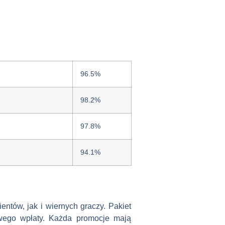
96.5%
98.2%
97.8%
94.1%
ntów, jak i wiernych graczy. Pakiet
owego wpłaty. Każda promocje mają