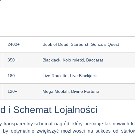
2400+
Book of Dead, Starburst, Gonzo’s Quest
350+
Blackjack, Koło ruletki, Baccarat
180+
Live Roulette, Live Blackjack
120+
Mega Moolah, Divine Fortune
 i Schemat Lojalności
 transparentny schemat nagród, który premiuje tak nowych klie
ak, by optymalnie zwiększyć możliwości na sukces od start