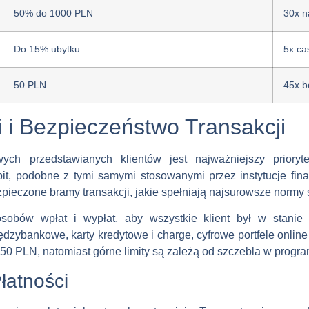
50% do 1000 PLN
30x n
Do 15% ubytku
5x ca
50 PLN
45x b
 i Bezpieczeństwo Transakcji
wych przedstawianych klientów jest najważniejszy priory
t, podobne z tymi samymi stosowanymi przez instytucje fi
pieczone bramy transakcji, jakie spełniają najsurowsze normy
sobów wpłat i wypłat, aby wszystkie klient był w stanie
ędzybankowe, karty kredytowe i charge, cyfrowe portfele onlin
 50 PLN, natomiast górne limity są zależą od szczebla w progra
łatności