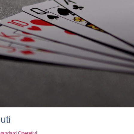
uti
Standard Operativi