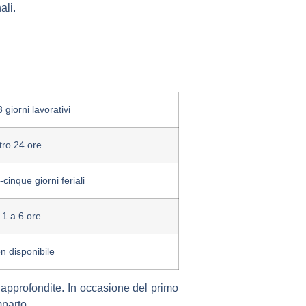
ali.
3 giorni lavorativi
tro 24 ore
-cinque giorni feriali
 1 a 6 ore
n disponibile
lo approfondite. In occasione del primo
mparto.