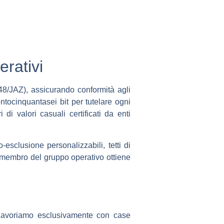
erativi
48/JAZ), assicurando conformità agli
tocinquantasei bit per tutelare ogni
di valori casuali certificati da enti
-esclusione personalizzabili, tetti di
n membro del gruppo operativo ottiene
a. Lavoriamo esclusivamente con case