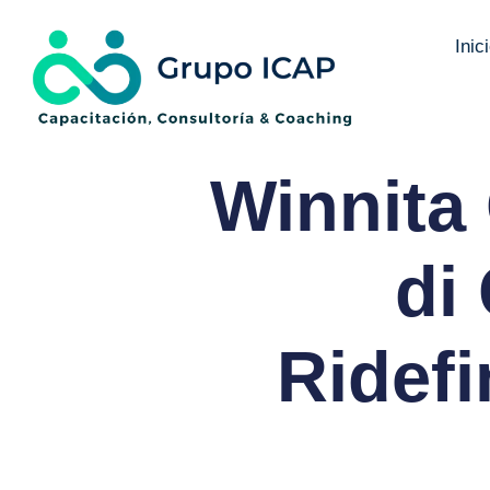
Inic
Winnita 
di
Ridefi