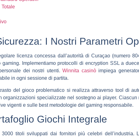
 Totale
ivo
icurezza: I Nostri Parametri Op
egolare licenza concessa dall’autorità di Curaçao (numero 80
o gaming. Implementiamo protocolli di encryption SSL a duecen
ersonale dei nostri utenti.
Winnita casinò
impiega generatori 
abile in ogni sessione di partita.
rasto del gioco problematico si realizza attraverso tool di auto
on organizzazioni specializzate nel sostegno ai player. Ciascu
ve vigenti e sulle best metodologie del gaming responsabile.
rtafoglio Giochi Integrale
3000 titoli sviluppati dai fornitori più celebri dell’industri