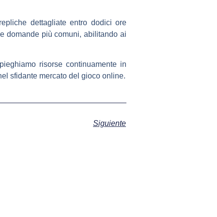
repliche dettagliate entro dodici ore
le domande più comuni, abilitando ai
mpieghiamo risorse continuamente in
el sfidante mercato del gioco online.
Siguiente