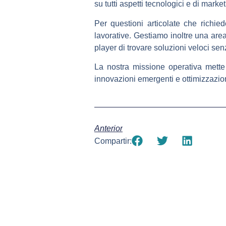
su tutti aspetti tecnologici e di marke
Per questioni articolate che richied
lavorative. Gestiamo inoltre una ar
player di trovare soluzioni veloci sen
La nostra missione operativa mette
innovazioni emergenti e ottimizzazio
Anterior
Compartir: