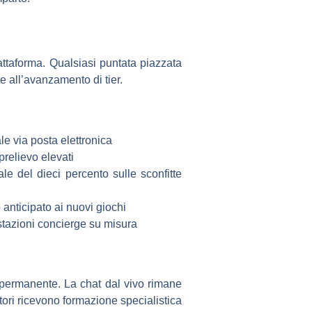
iattaforma. Qualsiasi puntata piazzata
 all’avanzamento di tier.
le via posta elettronica
prelievo elevati
le del dieci percento sulle sconfitte
 anticipato ai nuovi giochi
stazioni concierge su misura
tà permanente. La chat dal vivo rimane
atori ricevono formazione specialistica