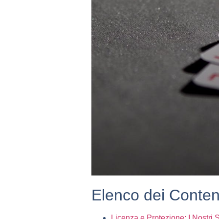
Elenco dei Conten
Licenza e Protezione: I Nostri 