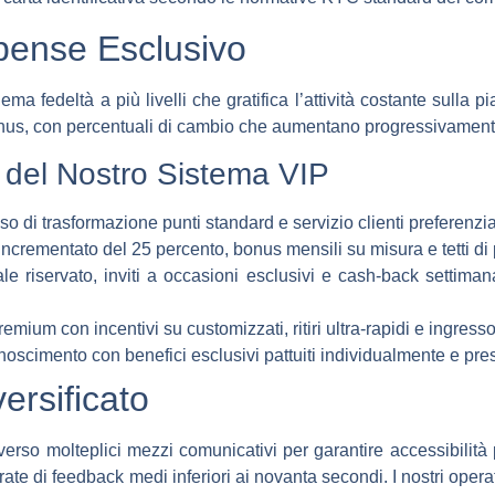
ense Esclusivo
ma fedeltà a più livelli che gratifica l’attività costante sulla p
onus, con percentuali di cambio che aumentano progressivamente
 del Nostro Sistema VIP
o di trasformazione punti standard e servizio clienti preferenzia
incrementato del 25 percento, bonus mensili su misura e tetti di 
 riservato, inviti a occasioni esclusivi e cash-back settimana
mium con incentivi su customizzati, ritiri ultra-rapidi e ingresso
scimento con benefici esclusivi pattuiti individualmente e pre
versificato
raverso molteplici mezzi comunicativi per garantire accessibili
rate di feedback medi inferiori ai novanta secondi. I nostri oper