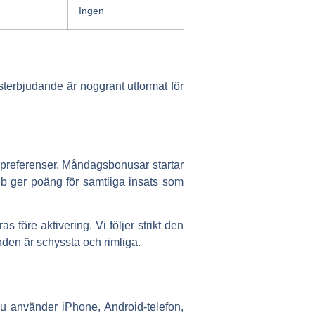
Ingen
terbjudande är noggrant utformat för
preferenser. Måndagsbonusar startar
b ger poäng för samtliga insats som
före aktivering. Vi följer strikt den
nden är schyssta och rimliga.
du använder iPhone, Android-telefon,