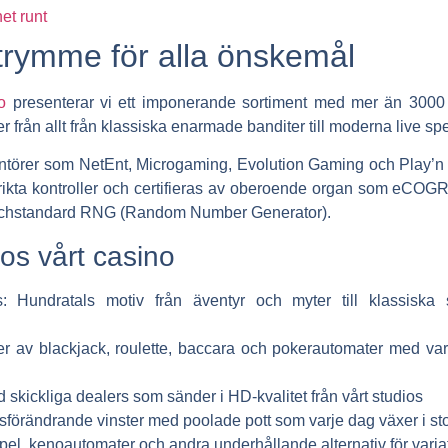
et runt
trymme för alla önskemål
o
presenterar vi ett imponerande sortiment med mer än 3000 
 från allt från klassiska enarmade banditer till moderna live spel
törer som NetEnt, Microgaming, Evolution Gaming och Play’n GO
strikta kontroller och certifieras av oberoende organ som eCOGRA,
anschstandard RNG (Random Number Generator).
os vårt casino
:
Hundratals motiv från äventyr och myter till klassiska 
r av blackjack, roulette, baccara och pokerautomater med var
 skickliga dealers som sänder i HD-kvalitet från vårt studios
ivsförändrande vinster med poolade pott som varje dag växer i st
el, kenoautomater och andra underhållande alternativ för varia