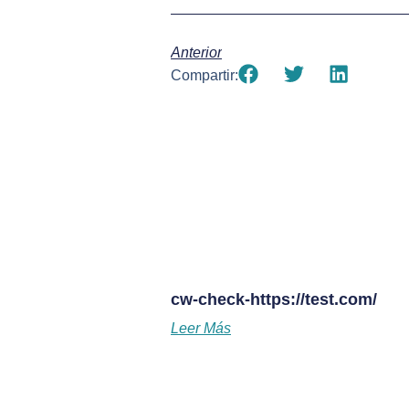
Anterior
Compartir:
cw-check-https://test.com/
Leer Más