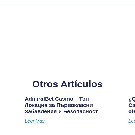
Otros Artículos
AdmiralBet Casino – Топ
¿Q
Локация за Първокласни
Ca
Забавления и Безопасност
of
Leer Más
Le