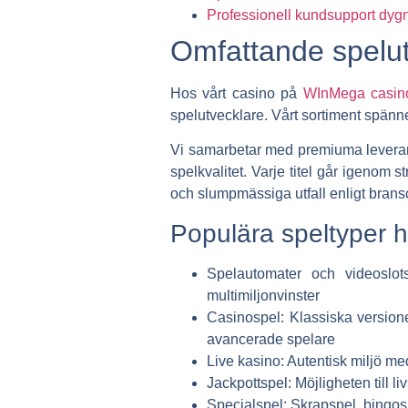
Professionell kundsupport dygn
Omfattande spelu
Hos vårt casino på
WInMega casin
spelutvecklare. Vårt sortiment spänner
Vi samarbetar med premiuma leveran
spelkvalitet. Varje titel går igenom 
och slumpmässiga utfall enligt br
Populära speltyper h
Spelautomater och videoslots
multimiljonvinster
Casinospel:
Klassiska versione
avancerade spelare
Live kasino:
Autentisk miljö med
Jackpottspel:
Möjligheten till l
Specialspel:
Skrapspel, bingosp