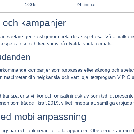
100 kr
24 timmar
r och kampanjer
vårt spelare generöst genom hela deras spelresa. Vårat välkoms
tra spelkapital och free spins på utvalda spelautomater.
judanden
terkommande kampanjer som anpassas efter säsong och spelar
n maximerar din helgkänsla och vårt lojalitetsprogram VIP Clu
nsparenta villkor och omsättningskrav som tydligt presenteras 
en som trädde i kraft 2019, vilket innebär att samtliga erbjuda
 med mobilanpassning
sningsbar och optimerad för alla apparater. Oberoende av om 