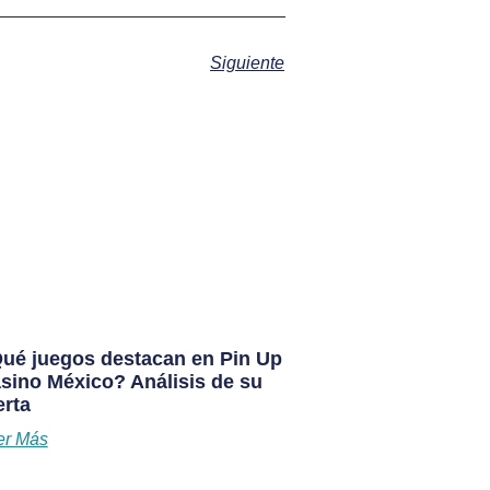
Siguiente
ué juegos destacan en Pin Up
sino México? Análisis de su
erta
er Más