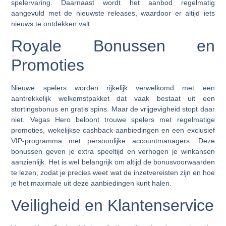
spelervaring. Daarnaast wordt het aanbod regelmatig
aangevuld met de nieuwste releases, waardoor er altijd iets
nieuws te ontdekken valt.
Royale Bonussen en
Promoties
Nieuwe spelers worden rijkelijk verwelkomd met een
aantrekkelijk welkomstpakket dat vaak bestaat uit een
stortingsbonus en gratis spins. Maar de vrijgevigheid stopt daar
niet. Vegas Hero beloont trouwe spelers met regelmatige
promoties, wekelijkse cashback-aanbiedingen en een exclusief
VIP-programma met persoonlijke accountmanagers. Deze
bonussen geven je extra speeltijd en verhogen je winkansen
aanzienlijk. Het is wel belangrijk om altijd de bonusvoorwaarden
te lezen, zodat je precies weet wat de inzetvereisten zijn en hoe
je het maximale uit deze aanbiedingen kunt halen.
Veiligheid en Klantenservice