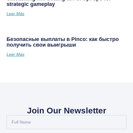
strategic gameplay
Leer Más
Безопасные выплаты в Pinco: как быстро
получить свои выигрыши
Leer Más
Join Our Newsletter