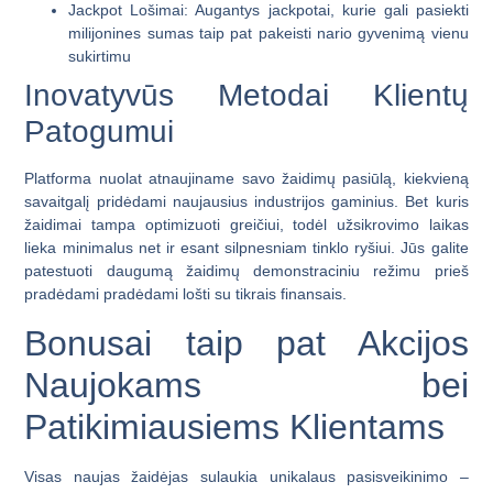
Jackpot Lošimai:
Augantys jackpotai, kurie gali pasiekti
milijonines sumas taip pat pakeisti nario gyvenimą vienu
sukirtimu
Inovatyvūs Metodai Klientų
Patogumui
Platforma nuolat atnaujiname savo žaidimų pasiūlą, kiekvieną
savaitgalį pridėdami naujausius industrijos gaminius. Bet kuris
žaidimai tampa optimizuoti greičiui, todėl užsikrovimo laikas
lieka minimalus net ir esant silpnesniam tinklo ryšiui. Jūs galite
patestuoti daugumą žaidimų demonstraciniu režimu prieš
pradėdami pradėdami lošti su tikrais finansais.
Bonusai taip pat Akcijos
Naujokams bei
Patikimiausiems Klientams
Visas naujas žaidėjas sulaukia unikalaus pasisveikinimo –