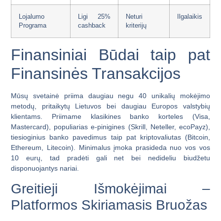
Lojalumo
Ligi 25%
Neturi
Ilgalaikis
Programa
cashback
kriterijų
Finansiniai Būdai taip pat
Finansinės Transakcijos
Mūsų svetainė priima daugiau negu 40 unikalių mokėjimo
metodų, pritaikytų Lietuvos bei daugiau Europos valstybių
klientams. Priimame klasikines banko korteles (Visa,
Mastercard), populiarias e-pinigines (Skrill, Neteller, ecoPayz),
tiesioginius banko pavedimus taip pat kriptovaliutas (Bitcoin,
Ethereum, Litecoin). Minimalus įmoka prasideda nuo vos vos
10 eurų, tad pradėti gali net bei nedideliu biudžetu
disponuojantys nariai.
Greitieji Išmokėjimai –
Platformos Skiriamasis Bruožas