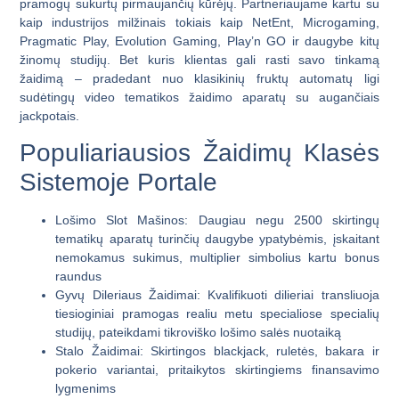
pramogų sukurtų pirmaujančių kūrėjų. Partneriaujame kartu su
kaip industrijos milžinais tokiais kaip NetEnt, Microgaming,
Pragmatic Play, Evolution Gaming, Play’n GO ir daugybe kitų
žinomų studijų. Bet kuris klientas gali rasti savo tinkamą
žaidimą – pradedant nuo klasikinių fruktų automatų ligi
sudėtingų video tematikos žaidimo aparatų su augančiais
jackpotais.
Populiariausios Žaidimų Klasės
Sistemoje Portale
Lošimo Slot Mašinos:
Daugiau negu 2500 skirtingų
tematikų aparatų turinčių daugybe ypatybėmis, įskaitant
nemokamus sukimus, multiplier simbolius kartu bonus
raundus
Gyvų Dileriaus Žaidimai:
Kvalifikuoti dilieriai transliuoja
tiesioginiai pramogas realiu metu specialiose specialių
studijų, pateikdami tikroviško lošimo salės nuotaiką
Stalo Žaidimai:
Skirtingos blackjack, ruletės, bakara ir
pokerio variantai, pritaikytos skirtingiems finansavimo
lygmenims