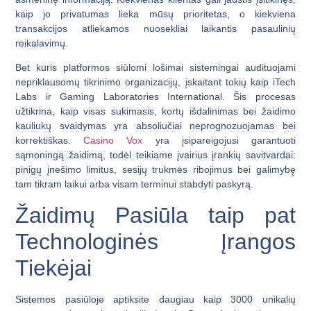
kaip jo privatumas lieka mūsų prioritetas, o kiekviena
transakcijos atliekamos nuosekliai laikantis pasaulinių
reikalavimų.
Bet kuris platformos siūlomi lošimai sistemingai audituojami
nepriklausomų tikrinimo organizacijų, įskaitant tokių kaip iTech
Labs ir Gaming Laboratories International. Šis procesas
užtikrina, kaip visas sukimasis, kortų išdalinimas bei žaidimo
kauliukų svaidymas yra absoliučiai neprognozuojamas bei
korrektiškas.
Casino Vox
yra įsipareigojusi garantuoti
sąmoningą žaidimą, todėl teikiame įvairius įrankių savitvardai:
pinigų įnešimo limitus, sesijų trukmės ribojimus bei galimybę
tam tikram laikui arba visam terminui stabdyti paskyrą.
Žaidimų Pasiūla taip pat
Technologinės Įrangos
Tiekėjai
Sistemos pasiūloje aptiksite daugiau kaip 3000 unikalių