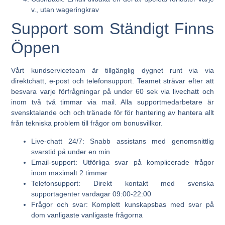
v., utan wageringkrav
Support som Ständigt Finns
Öppen
Vårt kundserviceteam är tillgänglig dygnet runt via via
direktchatt, e-post och telefonsupport. Teamet strävar efter att
besvara varje förfrågningar på under 60 sek via livechatt och
inom två två timmar via mail. Alla supportmedarbetare är
svensktalande och och tränade för för hantering av hantera allt
från tekniska problem till frågor om bonusvillkor.
Live-chatt 24/7:
Snabb assistans med genomsnittlig
svarstid på under en min
Email-support:
Utförliga svar på komplicerade frågor
inom maximalt 2 timmar
Telefonsupport:
Direkt kontakt med svenska
supportagenter vardagar 09:00-22:00
Frågor och svar:
Komplett kunskapsbas med svar på
dom vanligaste vanligaste frågorna