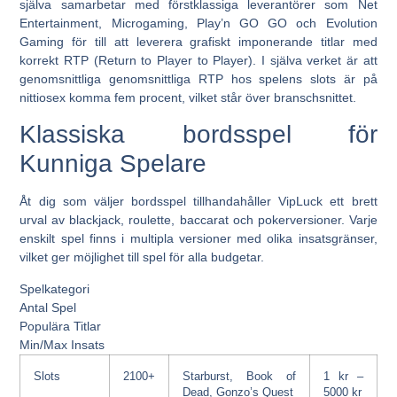
själva samarbetar med förstklassiga leverantörer som Net
Entertainment, Microgaming, Play’n GO GO och Evolution
Gaming för till att leverera grafiskt imponerande titlar med
korrekt RTP (Return to Player to Player). I själva verket är att
genomsnittliga genomsnittliga RTP hos spelens slots är på
nittiosex komma fem procent, vilket står över branschsnittet.
Klassiska bordsspel för
Kunniga Spelare
Åt dig som väljer bordsspel tillhandahåller VipLuck ett brett
urval av blackjack, roulette, baccarat och pokerversioner. Varje
enskilt spel finns i multipla versioner med olika insatsgränser,
vilket ger möjlighet till spel för alla budgetar.
Spelkategori
Antal Spel
Populära Titlar
Min/Max Insats
Slots
2100+
Starburst, Book of
1 kr –
Dead, Gonzo’s Quest
5000 kr