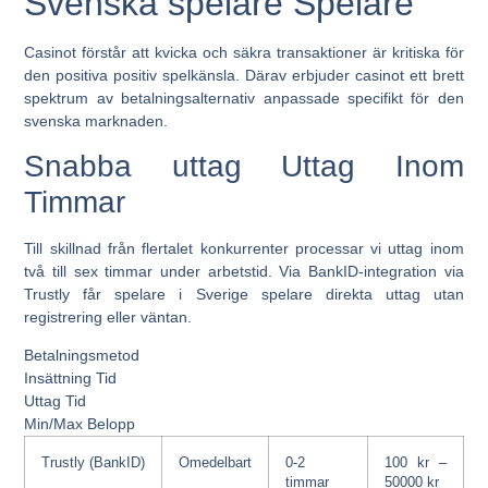
Svenska spelare Spelare
Casinot förstår att kvicka och säkra transaktioner är kritiska för
den positiva positiv spelkänsla. Därav erbjuder casinot ett brett
spektrum av betalningsalternativ anpassade specifikt för den
svenska marknaden.
Snabba uttag Uttag Inom
Timmar
Till skillnad från flertalet konkurrenter processar vi uttag inom
två till sex timmar under arbetstid. Via BankID-integration via
Trustly får spelare i Sverige spelare direkta uttag utan
registrering eller väntan.
Betalningsmetod
Insättning Tid
Uttag Tid
Min/Max Belopp
Trustly (BankID)
Omedelbart
0-2
100 kr –
timmar
50000 kr