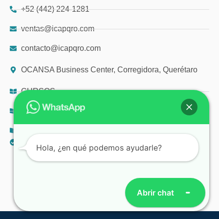
+52 (442) 224-1281
ventas@icapqro.com
contacto@icapqro.com
OCANSA Business Center, Corregidora, Querétaro
CURSOS
DIPLOMADOS
TALLERES
AVISO DE PRIVACIDAD
Hola, ¿en qué podemos ayudarle?
© 2025 ICAP
Abrir chat