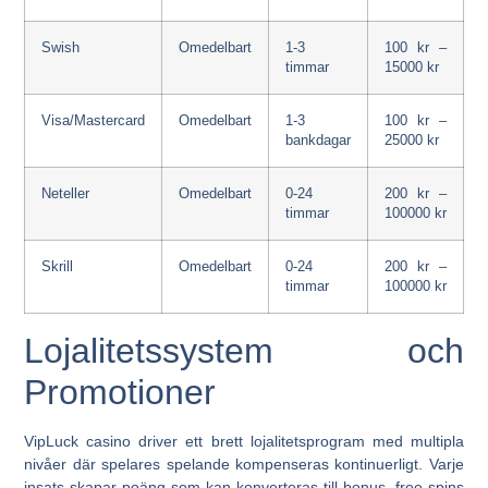
Swish
Omedelbart
1-3
100 kr –
timmar
15000 kr
Visa/Mastercard
Omedelbart
1-3
100 kr –
bankdagar
25000 kr
Neteller
Omedelbart
0-24
200 kr –
timmar
100000 kr
Skrill
Omedelbart
0-24
200 kr –
timmar
100000 kr
Lojalitetssystem och
Promotioner
VipLuck casino driver ett brett lojalitetsprogram med multipla
nivåer där spelares spelande kompenseras kontinuerligt. Varje
insats skapar poäng som kan konverteras till bonus, free spins