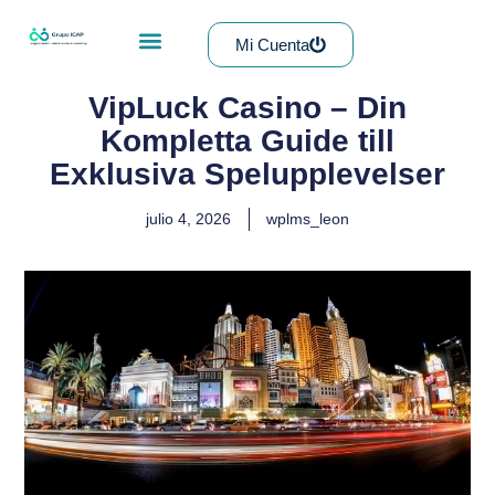
Mi Cuenta
VipLuck Casino – Din
Kompletta Guide till
Exklusiva Spelupplevelser
julio 4, 2026
wplms_leon