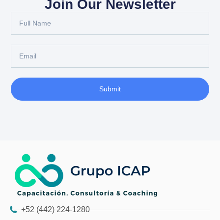
Join Our Newsletter
Submit
+52 (442) 224-1280