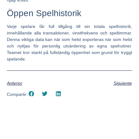
hjälp krävs.
Öppen Spelhistorik
Varje spelare får full tillgång till sin totala spelhistorik,
innehållande alla transaktioner, vinstfrekvens och speltimmar.
Denna viktiga data kan när som helst exporteras när som helst
och nyttjas för personlig utvärdering av egna spelrutiner.
Teamet tror starkt på fullständig öppenhet som grund för tryggt
spelande.
Anterior
Siguiente
Compartir: