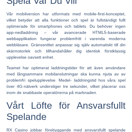
Spela Var Du Vill
Vår mobilversion har utformats med mobile-first-konceptet,
vilket betyder att alla funktioner och spel är fullständigt fullt
optimerade för smartphones och tablets. Du behöver ingen
app-nedladdning – vår avancerade HTML5-baserade
webbapplikation fungerar problemfritt i varenda moderna
webbläsare. Gränssnittet anpassar sig själv automatiskt till din
skärmstorlek och tillhandahåller dig identisk förstklassig
upplevelse oavsett enhet.
Teamet har optimerat laddningstider för att även användare
med långsammare mobilanslutningar ska kunna njuta av av
problemfri spelupplevelse. Medel- laddningstid hos våra spel
över 4G-nätverk understiger tre sekunder, vilket placerar oss
inom de snabbaste operatörerna på marknaden.
Vårt Löfte för Ansvarsfullt
Spelande
RX Casino jobbar förebyggande med ansvarsfullt spelande