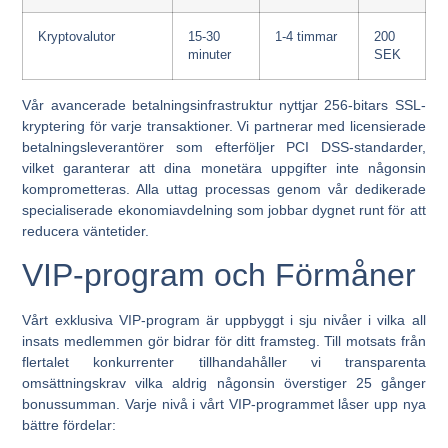
Kryptovalutor
15-30
1-4 timmar
200
minuter
SEK
Vår avancerade betalningsinfrastruktur nyttjar 256-bitars SSL-
kryptering för varje transaktioner. Vi partnerar med licensierade
betalningsleverantörer som efterföljer PCI DSS-standarder,
vilket garanterar att dina monetära uppgifter inte någonsin
komprometteras. Alla uttag processas genom vår dedikerade
specialiserade ekonomiavdelning som jobbar dygnet runt för att
reducera väntetider.
VIP-program och Förmåner
Vårt exklusiva VIP-program är uppbyggt i sju nivåer i vilka all
insats medlemmen gör bidrar för ditt framsteg. Till motsats från
flertalet konkurrenter tillhandahåller vi transparenta
omsättningskrav vilka aldrig någonsin överstiger 25 gånger
bonussumman. Varje nivå i vårt VIP-programmet låser upp nya
bättre fördelar: