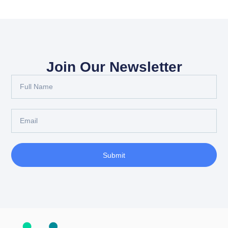
Join Our Newsletter
Submit