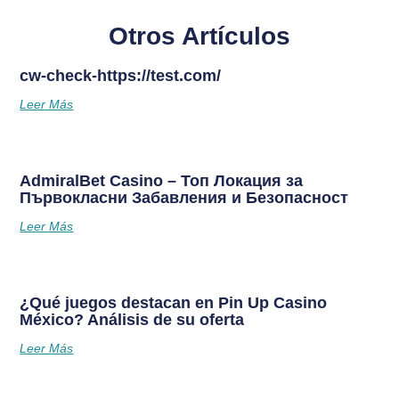
Otros Artículos
cw-check-https://test.com/
Leer Más
AdmiralBet Casino – Топ Локация за
Първокласни Забавления и Безопасност
Leer Más
¿Qué juegos destacan en Pin Up Casino
México? Análisis de su oferta
Leer Más