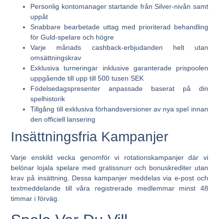
Personlig kontomanager startande från Silver-nivån samt
uppåt
Snabbare bearbetade uttag med prioriterad behandling
för Guld-spelare och högre
Varje månads cashback-erbjudanden helt utan
omsättningskrav
Exklusiva turneringar inklusive garanterade prispoolen
uppgående till upp till 500 tusen SEK
Födelsedagspresenter anpassade baserat på din
spelhistorik
Tillgång till exklusiva förhandsversioner av nya spel innan
den officiell lansering
Insättningsfria Kampanjer
Varje enskild vecka genomför vi rotationskampanjer där vi
belönar lojala spelare med gratissnurr och bonuskrediter utan
krav på insättning. Dessa kampanjer meddelas via e-post och
textmeddelande till våra registrerade medlemmar minst 48
timmar i förväg.