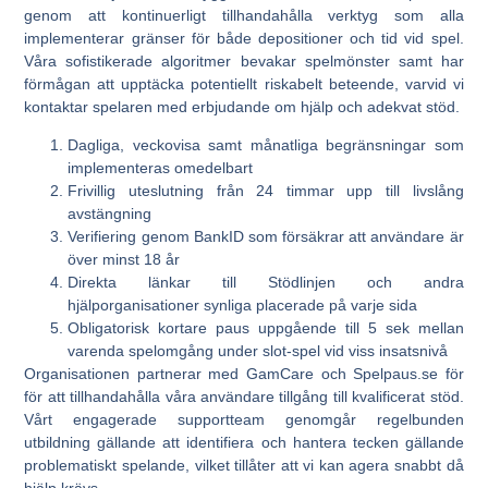
genom att kontinuerligt tillhandahålla verktyg som alla
implementerar gränser för både depositioner och tid vid spel.
Våra sofistikerade algoritmer bevakar spelmönster samt har
förmågan att upptäcka potentiellt riskabelt beteende, varvid vi
kontaktar spelaren med erbjudande om hjälp och adekvat stöd.
Dagliga, veckovisa samt månatliga begränsningar som
implementeras omedelbart
Frivillig uteslutning från 24 timmar upp till livslång
avstängning
Verifiering genom BankID som försäkrar att användare är
över minst 18 år
Direkta länkar till Stödlinjen och andra
hjälporganisationer synliga placerade på varje sida
Obligatorisk kortare paus uppgående till 5 sek mellan
varenda spelomgång under slot-spel vid viss insatsnivå
Organisationen partnerar med GamCare och Spelpaus.se för
för att tillhandahålla våra användare tillgång till kvalificerat stöd.
Vårt engagerade supportteam genomgår regelbunden
utbildning gällande att identifiera och hantera tecken gällande
problematiskt spelande, vilket tillåter att vi kan agera snabbt då