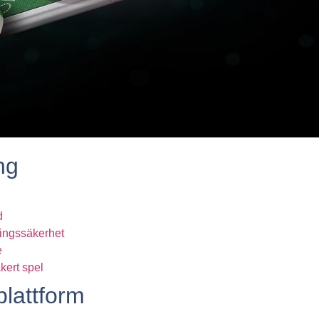
ng
d
ningssäkerhet
e
ert spel
 plattform