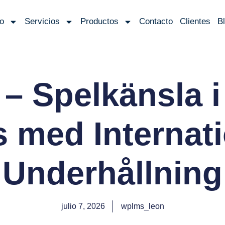
io
Servicios
Productos
Contacto
Clientes
B
 – Spelkänsla 
s med Internati
Underhållning
julio 7, 2026
wplms_leon