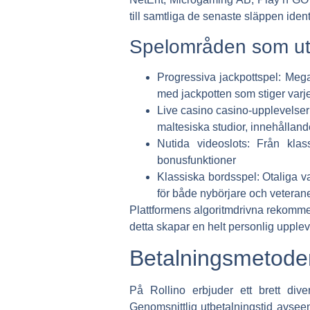
till samtliga de senaste släppen iden
Spelområden som utm
Progressiva jackpottspel:
Mega 
med jackpotten som stiger var
Live casino casino-upplevelser
maltesiska studior, innehålland
Nutida videoslots:
Från klassi
bonusfunktioner
Klassiska bordsspel:
Otaliga va
för både nybörjare och veteran
Plattformens algoritmdrivna rekomme
detta skapar en helt personlig upple
Betalningsmetode
På Rollino erbjuder ett brett div
Genomsnittlig utbetalningstid avsee