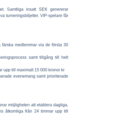
itet. Samtliga insatt SEK genererar
a turneringsbiljetter. VIP-spelare får
a färska medlemmar via de första 30
ringsprocess samt tillgång till helt
upp till maximalt 15 000 kronor kr
aserade evenemang samt prioriterade
erar möjligheten att etablera dagliga,
nns åtkomliga från 24 timmar upp till