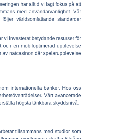
ringen har alltid vi lagt fokus på att
lsammans med användarvänlighet. Vår
följer världsomfattande standarder
r vi investerat betydande resurser för
et och en mobiloptimerad upplevelse
n av nätcasinon där spelarupplevelse
nom internationella banker. Hos oss
kerhetsöverträdelser. Vårt avancerade
rställa högsta tänkbara skyddsnivå.
marbetar tillsammans med studior som
ttformens medlemmar skaffar tillgång