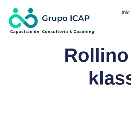
Inic
Rollino
klas