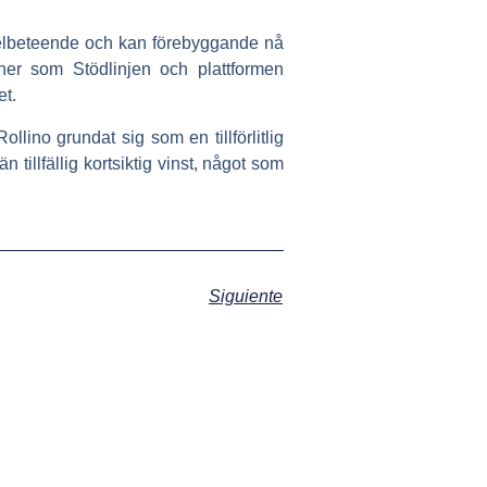
spelbeteende och kan förebyggande nå
ner som Stödlinjen och plattformen
et.
lino grundat sig som en tillförlitlig
 tillfällig kortsiktig vinst, något som
Siguiente