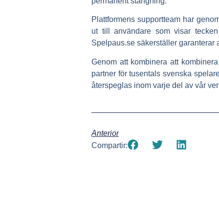
permanent stängning.
Plattformens supportteam har genomg
ut till användare som visar tecke
Spelpaus.se säkerställer garanterar att
Genom att kombinera att kombinera te
partner för tusentals svenska spelare.
återspeglas inom varje del av vår ve
Anterior
Compartir: