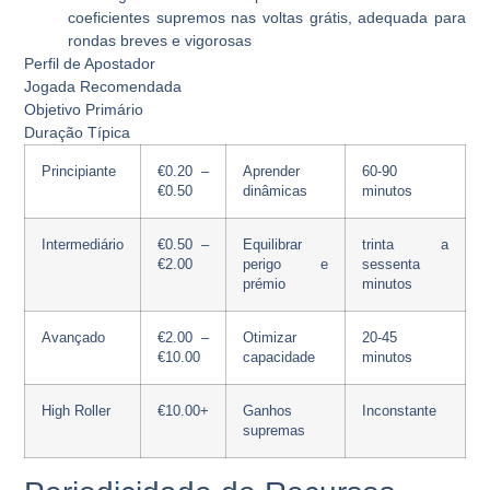
coeficientes supremos nas voltas grátis, adequada para
rondas breves e vigorosas
Perfil de Apostador
Jogada Recomendada
Objetivo Primário
Duração Típica
Principiante
€0.20 –
Aprender
60-90
€0.50
dinâmicas
minutos
Intermediário
€0.50 –
Equilibrar
trinta a
€2.00
perigo e
sessenta
prémio
minutos
Avançado
€2.00 –
Otimizar
20-45
€10.00
capacidade
minutos
High Roller
€10.00+
Ganhos
Inconstante
supremas