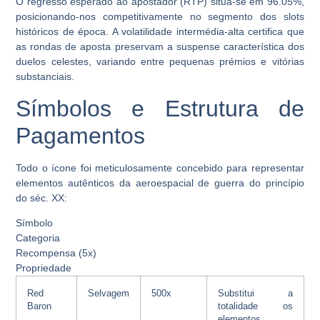
O regresso esperado ao apostador (RTP) situa-se em
96.05%
,
posicionando-nos competitivamente no segmento dos slots
históricos de época. A volatilidade intermédia-alta certifica que
as rondas de aposta preservam a suspense característica dos
duelos celestes, variando entre pequenas prémios e vitórias
substanciais.
Símbolos e Estrutura de
Pagamentos
Todo o ícone foi meticulosamente concebido para representar
elementos autênticos da aeroespacial de guerra do princípio
do séc. XX:
Símbolo
Categoria
Recompensa (5x)
Propriedade
Red
Selvagem
500x
Substitui a
Baron
totalidade os
elementos