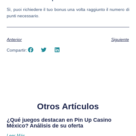
Sì, puoi richiedere il tuo bonus una volta raggiunto il numero di
punti necessario.
Anterior
Siguiente
Compartir:
Otros Artículos
¿Qué juegos destacan en Pin Up Casino
México? Análisis de su oferta
Leer Más