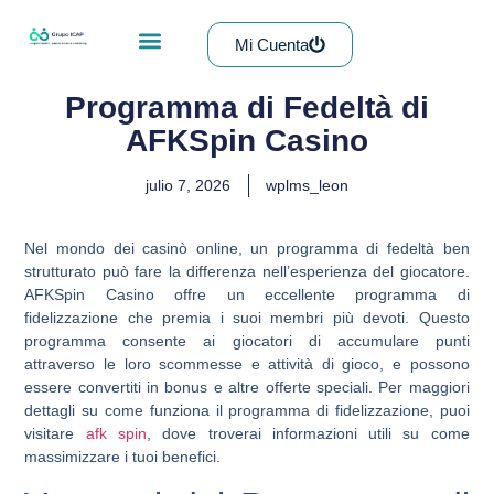
Mi Cuenta
Programma di Fedeltà di
AFKSpin Casino
julio 7, 2026
wplms_leon
Nel mondo dei casinò online, un programma di fedeltà ben
strutturato può fare la differenza nell’esperienza del giocatore.
AFKSpin Casino offre un eccellente programma di
fidelizzazione che premia i suoi membri più devoti. Questo
programma consente ai giocatori di accumulare punti
attraverso le loro scommesse e attività di gioco, e possono
essere convertiti in bonus e altre offerte speciali. Per maggiori
dettagli su come funziona il programma di fidelizzazione, puoi
visitare
afk spin
, dove troverai informazioni utili su come
massimizzare i tuoi benefici.