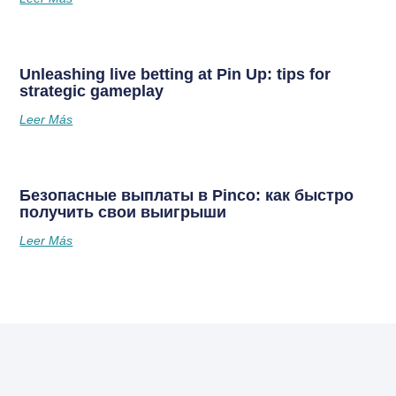
Unleashing live betting at Pin Up: tips for
strategic gameplay
Leer Más
Безопасные выплаты в Pinco: как быстро
получить свои выигрыши
Leer Más