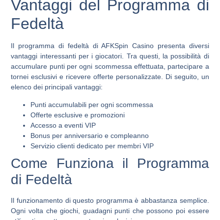
Vantaggi del Programma di
Fedeltà
Il programma di fedeltà di AFKSpin Casino presenta diversi
vantaggi interessanti per i giocatori. Tra questi, la possibilità di
accumulare punti per ogni scommessa effettuata, partecipare a
tornei esclusivi e ricevere offerte personalizzate. Di seguito, un
elenco dei principali vantaggi:
Punti accumulabili per ogni scommessa
Offerte esclusive e promozioni
Accesso a eventi VIP
Bonus per anniversario e compleanno
Servizio clienti dedicato per membri VIP
Come Funziona il Programma
di Fedeltà
Il funzionamento di questo programma è abbastanza semplice.
Ogni volta che giochi, guadagni punti che possono poi essere