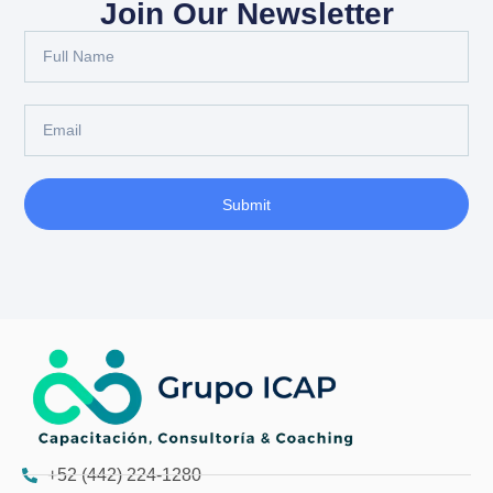
Join Our Newsletter
Submit
+52 (442) 224-1280