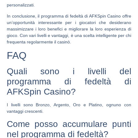
personalizzati.
In conclusione, il programma di fedeltà di AFKSpin Casino offre
un’opportunità interessante per i giocatori che desiderano
massimizzare i loro benefici e migliorare la loro esperienza di
gioco. Con vari livelli e vantaggi, è una scelta intelligente per chi
frequenta regolarmente il casinò.
FAQ
Quali sono i livelli del
programma di fedeltà di
AFKSpin Casino?
I livelli sono Bronzo, Argento, Oro e Platino, ognuno con
vantaggi crescenti.
Come posso accumulare punti
nel programma di fedeltà?