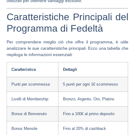
utilizzati per ottenere vantaggi esclusivi.
Caratteristiche Principali del
Programma di Fedeltà
Per comprendere meglio ciò che offre il programma, è utile
analizzare le sue caratteristiche principali. Ecco una tabella che
riepiloga le informazioni essenziali:
Caratteristica
Dettagli
Punti per scommessa
5 punti per ogni 1€ scommesso
Livelli di Membership
Bronzo, Argento, Oro, Platino
Bonus di Benvenuto
Fino a 100€ al primo deposito
Bonus Mensile
Fino al 20% di cashback