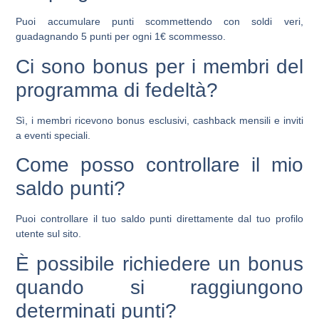
Puoi accumulare punti scommettendo con soldi veri,
guadagnando 5 punti per ogni 1€ scommesso.
Ci sono bonus per i membri del
programma di fedeltà?
Sì, i membri ricevono bonus esclusivi, cashback mensili e inviti
a eventi speciali.
Come posso controllare il mio
saldo punti?
Puoi controllare il tuo saldo punti direttamente dal tuo profilo
utente sul sito.
È possibile richiedere un bonus
quando si raggiungono
determinati punti?