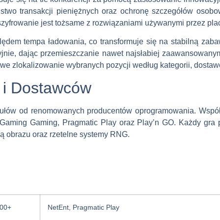
two transakcji pieniężnych oraz ochronę szczegółów osobo
zyfrowanie jest tożsame z rozwiązaniami używanymi przez plac
lędem tempa ładowania, co transformuje się na stabilną zaba
icyjnie, dając przemieszczanie nawet najsłabiej zaawansowa
we zlokalizowanie wybranych pozycji według kategorii, dostaw
 i Dostawców
ytułów od renomowanych producentów oprogramowania. Współ
 Gaming Gaming, Pragmatic Play oraz Play’n GO. Każdy gra pr
ą obrazu oraz rzetelne systemy RNG.
00+
NetEnt, Pragmatic Play