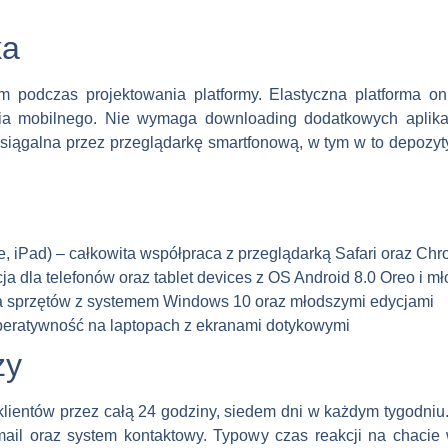
ka
m podczas projektowania platformy. Elastyczna platforma on
nia mobilnego. Nie wymaga downloading dodatkowych aplikac
siągalna przez przeglądarkę smartfonową, w tym w to depozyty
e, iPad) – całkowita współpraca z przeglądarką Safari oraz C
ja dla telefonów oraz tablet devices z OS Android 8.0 Oreo i m
a sprzętów z systemem Windows 10 oraz młodszymi edycjami
peratywność na laptopach z ekranami dotykowymi
zy
g klientów przez całą 24 godziny, siedem dni w każdym tygodni
mail oraz system kontaktowy. Typowy czas reakcji na chacie 