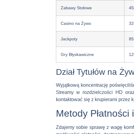
Zabawy Stołowe
45
Casino na Żywo
32
Jackpoty
85
Gry Błyskawiczne
12
Dział Tytułów na Ży
Wyjątkową koncentrację poświęciliśm
Streamy w rozdzielczości HD ora
kontaktować się z krupierami przez
Metody Płatności 
Zdajemy sobie sprawę z wagę komfo