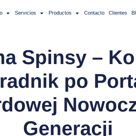
io
Servicios
Productos
Contacto
Clientes
B
ma Spinsy – K
radnik po Port
rdowej Nowocz
Generacji