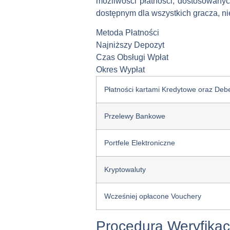
możliwości płatności, dostosowany
dostępnym dla wszystkich gracza, ni
Metoda Płatności
Najniższy Depozyt
Czas Obsługi Wpłat
Okres Wypłat
Płatności kartami Kredytowe oraz Deb
Przelewy Bankowe
Portfele Elektroniczne
Kryptowaluty
Wcześniej opłacone Vouchery
Procedura Weryfikacj