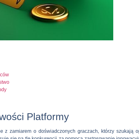
wców
stwo
ody
wości Platformy
ne z zamiarem o doświadczonych graczach, którzy szukają op
uje się na tle konkurencji za pomocą zastosowanie innowacyjn