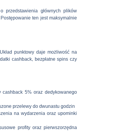
o przedstawienia głównych plików
. Postępowanie ten jest maksymalnie
 Układ punktowy daje możliwość na
tki cashback, bezpłatne spins czy
owy cashback 5% oraz dedykowanego
szone przelewy do dwunastu godzin
szenia na wydarzenia oraz upominki
susowe profity oraz pierwszorzędna