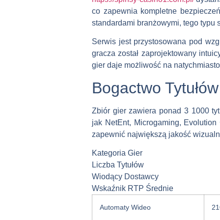
co zapewnia kompletne bezpieczeńs
standardami branżowymi, tego typu s
Serwis jest przystosowana pod wzg
gracza został zaprojektowany intu
gier daje możliwość na natychmiasto
Bogactwo Tytułów
Zbiór gier zawiera ponad 3 1000 t
jak NetEnt, Microgaming, Evolution
zapewnić największą jakość wizualn
Kategoria Gier
Liczba Tytułów
Wiodący Dostawcy
Wskaźnik RTP Średnie
Automaty Wideo
21