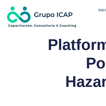
Inic
Platfor
Po
Haza