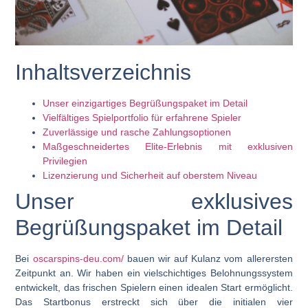
Inhaltsverzeichnis
Unser einzigartiges Begrüßungspaket im Detail
Vielfältiges Spielportfolio für erfahrene Spieler
Zuverlässige und rasche Zahlungsoptionen
Maßgeschneidertes Elite-Erlebnis mit exklusiven
Privilegien
Lizenzierung und Sicherheit auf oberstem Niveau
Unser exklusives
Begrüßungspaket im Detail
Bei
oscarspins-deu.com/
bauen wir auf Kulanz vom allerersten
Zeitpunkt an. Wir haben ein vielschichtiges Belohnungssystem
entwickelt, das frischen Spielern einen idealen Start ermöglicht.
Das Startbonus erstreckt sich über die initialen vier