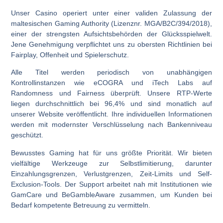
Unser Casino operiert unter einer validen Zulassung der
maltesischen Gaming Authority (Lizenznr. MGA/B2C/394/2018),
einer der strengsten Aufsichtsbehörden der Glücksspielwelt.
Jene Genehmigung verpflichtet uns zu obersten Richtlinien bei
Fairplay, Offenheit und Spielerschutz.
Alle Titel werden periodisch von unabhängigen
Kontrollinstanzen wie eCOGRA und iTech Labs auf
Randomness und Fairness überprüft. Unsere RTP-Werte
liegen durchschnittlich bei 96,4% und sind monatlich auf
unserer Website veröffentlicht. Ihre individuellen Informationen
werden mit modernster Verschlüsselung nach Bankenniveau
geschützt.
Bewusstes Gaming hat für uns größte Priorität. Wir bieten
vielfältige Werkzeuge zur Selbstlimitierung, darunter
Einzahlungsgrenzen, Verlustgrenzen, Zeit-Limits und Self-
Exclusion-Tools. Der Support arbeitet nah mit Institutionen wie
GamCare und BeGambleAware zusammen, um Kunden bei
Bedarf kompetente Betreuung zu vermitteln.