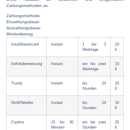
Zahlungsmethoden an.
Zahlungsmethode
Einzahlungsdauer
Auszahlungsdauer
Mindestbetrag
Visa/Mastercard
Instant
1 bis 3
10
Werktage
€
Sofortüberweisung
Instant
ein bis zwei
10
Werktage
€
Trustly
Instant
bis 24
20
Stunden
€
Skrill/Neteller
Instant
bis 24
10
Stunden
€
Cryptos
15 bis 30
ein bis zwei
25
Minuten
Stunden
€