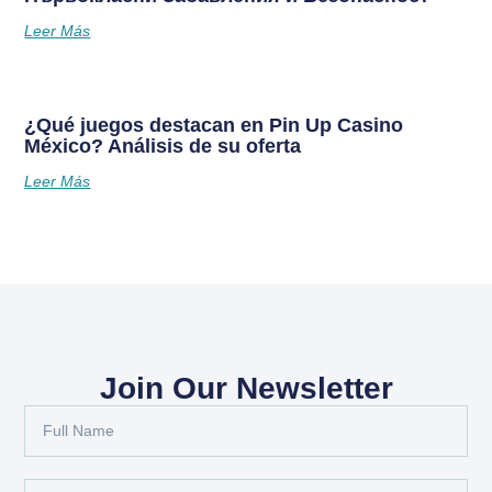
Leer Más
¿Qué juegos destacan en Pin Up Casino
México? Análisis de su oferta
Leer Más
Join Our Newsletter