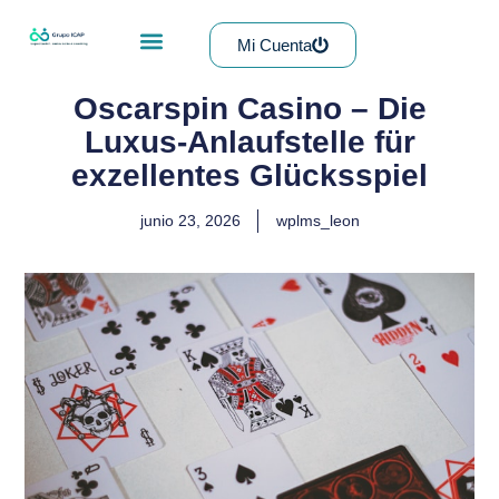
Mi Cuenta
Oscarspin Casino – Die
Luxus-Anlaufstelle für
exzellentes Glücksspiel
junio 23, 2026
wplms_leon