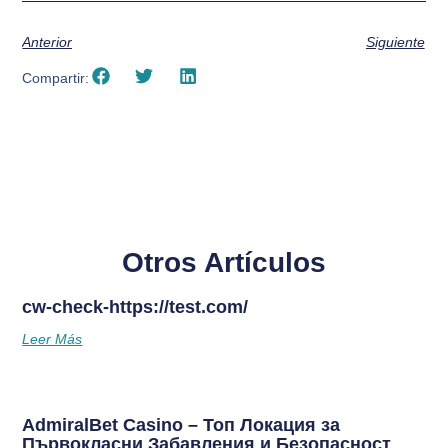
Anterior
Siguiente
Compartir:
Otros Artículos
cw-check-https://test.com/
Leer Más
AdmiralBet Casino – Топ Локация за
Първокласни Забавления и Безопасност