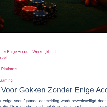
der Enige Account Werkelijkheid
Spel
 Platforms
 Gaming
t Voor Gokken Zonder Enige Ac
er enige voorafgaande aanmelding wordt bewerkstelligd door
icatie. Deze doorbraak schrapt de vereiste voor het instellen 