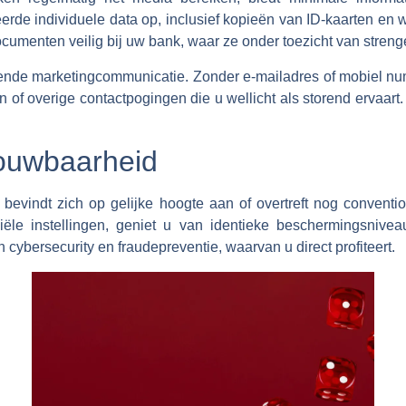
eerde individuele data op, inclusief kopieën van ID-kaarten en wo
umenten veilig bij uw bank, waar ze onder toezicht van strenge 
ende marketingcommunicatie. Zonder e-mailadres of mobiel num
 of overige contactpogingen die u wellicht als storend ervaar
rouwbaarheid
bevindt zich op gelijke hoogte aan of overtreft nog conventio
ciële instellingen, geniet u van identieke beschermingsnivea
n cybersecurity en fraudepreventie, waarvan u direct profiteert.