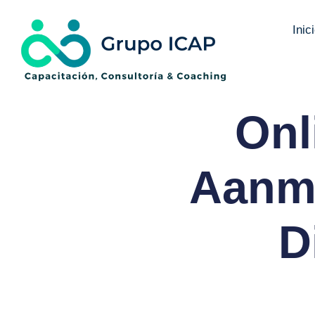
Inic
Onl
Aanme
D