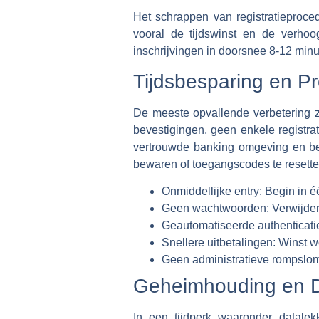
Het schrappen van registratieproced
vooral de tijdswinst en de verho
inschrijvingen in doorsnee 8-12 minu
Tijdsbesparing en Pro
De meeste opvallende verbetering z
bevestigingen, geen enkele registra
vertrouwde banking omgeving en be
bewaren of toegangscodes te resette
Onmiddellijke entry:
Begin in é
Geen wachtwoorden:
Verwijder
Geautomatiseerde authenticati
Snellere uitbetalingen:
Winst wo
Geen administratieve rompslo
Geheimhouding en D
In een tijdperk waaronder datalek