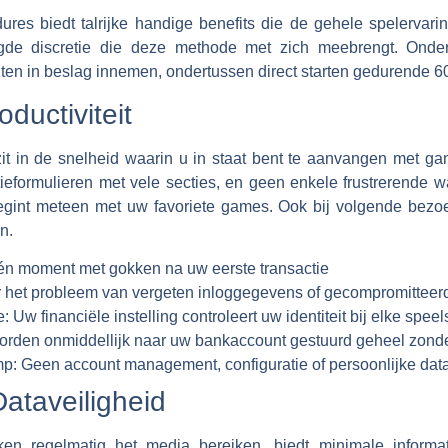
ures biedt talrijke handige benefits die de gehele spelervar
ogde discretie die deze methode met zich meebrengt. Onder
ten in beslag innemen, ondertussen direct starten gedurende 6
ductiviteit
it in de snelheid waarin u in staat bent te aanvangen met gam
tieformulieren met vele secties, en geen enkele frustrerende w
gint meteen met uw favoriete games. Ook bij volgende bez
n.
én moment met gokken na uw eerste transactie
 het probleem van vergeten inloggegevens of gecompromitteer
e:
Uw financiële instelling controleert uw identiteit bij elke spee
rden onmiddellijk naar uw bankaccount gestuurd geheel zonder
mp:
Geen account management, configuratie of persoonlijke data
ataveiligheid
ken regelmatig het media bereiken, biedt minimale informat