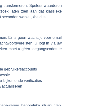
ing transformeren. Spelers waarderen
zoek laten zien aan dat klassieke
0 seconden werkelijkheid is.
en. Er is géén wachttijd voor email
achtwoordvereisten. U logt in via uw
oeken moet u géén toegangscodes te
de gebruikersaccounts
lsessie
 bijkomende verificaties
 actualiseren
iebewaring behoorlijke pluspunten.