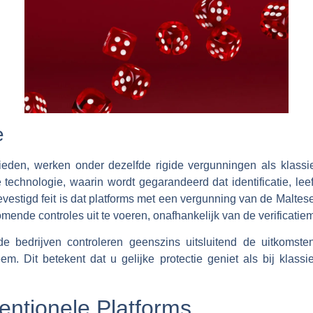
e
ieden, werken onder dezelfde rigide vergunningen als klassi
technologie, waarin wordt gegarandeerd dat identificatie, leef
evestigd feit is dat platforms met een vergunning van de Malte
omende controles uit te voeren, onafhankelijk van de verificatie
de bedrijven controleren geenszins uitsluitend de uitkomste
teem. Dit betekent dat u gelijke protectie geniet als bij kla
entionele Platforms