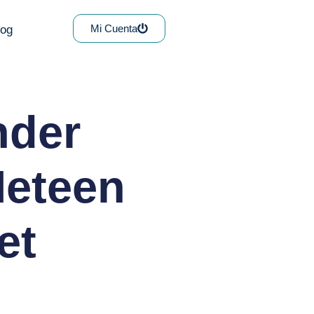
Mi Cuenta
log
nder
Meteen
et