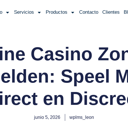
io
Servicios
Productos
Contacto
Clientes
B
ine Casino Zo
lden: Speel 
irect en Discre
junio 5, 2026
wplms_leon