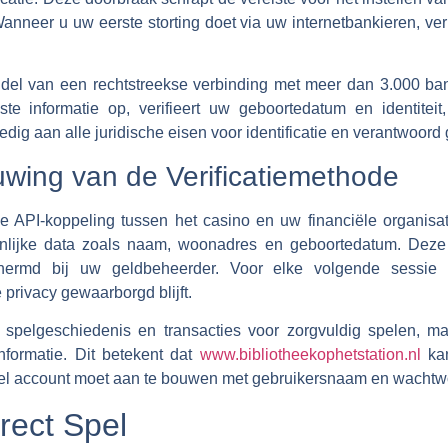
anneer u uw eerste storting doet via uw internetbankieren, verifi
ddel van een rechtstreekse verbinding met meer dan 3.000 b
 informatie op, verifieert uw geboortedatum en identiteit,
edig aan alle juridische eisen voor identificatie en verantwoord
wing van de Verificatiemethode
ge API-koppeling tussen het casino en uw financiële organisat
nlijke data zoals naam, woonadres en geboortedatum. Deze
schermd bij uw geldbeheerder. Voor elke volgende sessie
privacy gewaarborgd blijft.
 spelgeschiedenis en transacties voor zorgvuldig spelen, ma
nformatie. Dit betekent dat
www.bibliotheekophetstation.nl
kan
neel account moet aan te bouwen met gebruikersnaam en wachtw
rect Spel