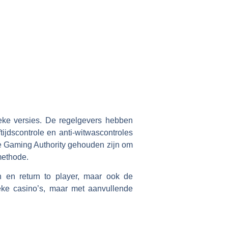
eke versies. De regelgevers hebben
tijdscontrole en anti-witwascontroles
se Gaming Authority gehouden zijn om
methode.
n en return to player, maar ook de
ssieke casino’s, maar met aanvullende