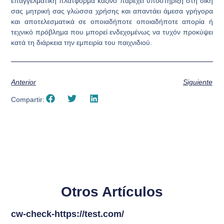
επαγγελματική πλατφόρμα καζίνο παρέχει υποστήριξη στη δική
σας μητρική σας γλώσσα χρήσης και απαντάει άμεσα γρήγορα
και αποτελεσματικά σε οποιαδήποτε οποιαδήποτε απορία ή
τεχνικό πρόβλημα που μπορεί ενδεχομένως να τυχόν προκύψει
κατά τη διάρκεια την εμπειρία του παιχνιδιού.
Anterior
Siguiente
Compartir:
Otros Artículos
cw-check-https://test.com/