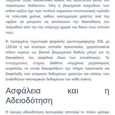
παγκόσμιου διαδικτύου. Όλη η βιομηχανία παιχνιδιών των
online καζίνο έχει προ πολλού σημειώσει εντυπωσιακή πρόοδο
τα τελευταία χρόνια, καθώς εκατομμύρια χρήστες ανά την
υφήλιο να μπορούν να απολαύουν την διασκέδαση του
παιχνιδιού από την την υπέροχη ηρεμία του δικού τους σπιτιού
τους.
Η προηγμένη τεχνολογία ψηφιακής κρυπτογράφησης SSL με
128-bit ή και ανώτερο επίπεδο προστασίας χρησιοποιείται
πλέον ευρέως ως βασικό βιομηχανικό διεθνές μέτρο για τη
διασφάλιση της ασφάλεια όλων των συναλλαγών. Το
στοιχηματικες εταιριες
διαθέτει σύγχρονα μηχανισμούς
ασφαλείας τα οποία διασφαλίζουν την πλήρη προστασία και
διαφύλαξη των ατομικών δεδομένων χρηστών και επίσης των
ευαίσθητων οικονομικών δεδομένων του κάθε παίκτη.
Ασφάλεια και η
Αδειοδότηση
Η έγκυρη αδειοδότηση λειτουργίας αποτελεί το πλέον κρίσιμο