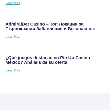
Leer Más
AdmiralBet Casino – Топ Локация за
Първокласни Забавления и Безопасност
Leer Más
¿Qué juegos destacan en Pin Up Casino
México? Análisis de su oferta
Leer Más