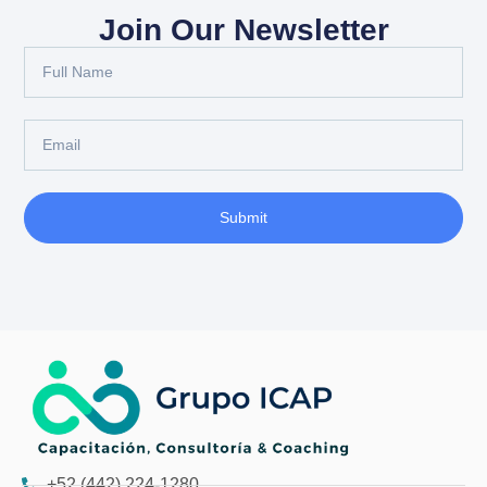
Join Our Newsletter
Submit
+52 (442) 224-1280