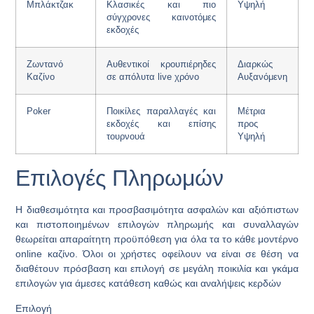
Μπλάκτζακ
Κλασικές και πιο
Υψηλή
σύγχρονες καινοτόμες
εκδοχές
Ζωντανό
Αυθεντικοί κρουπιέρηδες
Διαρκώς
Καζίνο
σε απόλυτα live χρόνο
Αυξανόμενη
Poker
Ποικίλες παραλλαγές και
Μέτρια
εκδοχές και επίσης
προς
τουρνουά
Υψηλή
Επιλογές Πληρωμών
Η διαθεσιμότητα και προσβασιμότητα ασφαλών και αξιόπιστων
και πιστοποιημένων επιλογών πληρωμής και συναλλαγών
θεωρείται απαραίτητη προϋπόθεση για όλα τα το κάθε μοντέρνο
online καζίνο. Όλοι οι χρήστες οφείλουν να είναι σε θέση να
διαθέτουν πρόσβαση και επιλογή σε μεγάλη ποικιλία και γκάμα
επιλογών για άμεσες κατάθεση καθώς και αναλήψεις κερδών
Επιλογή