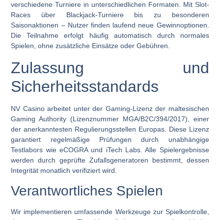
verschiedene Turniere in unterschiedlichen Formaten. Mit Slot-
Races über Blackjack-Turniere bis zu besonderen
Saisonaktionen – Nutzer finden laufend neue Gewinnoptionen.
Die Teilnahme erfolgt häufig automatisch durch normales
Spielen, ohne zusätzliche Einsätze oder Gebühren.
Zulassung und
Sicherheitsstandards
NV Casino arbeitet unter der Gaming-Lizenz der maltesischen
Gaming Authority (Lizenznummer MGA/B2C/394/2017), einer
der anerkanntesten Regulierungsstellen Europas. Diese Lizenz
garantiert regelmäßige Prüfungen durch unabhängige
Testlabors wie eCOGRA und iTech Labs. Alle Spielergebnisse
werden durch geprüfte Zufallsgeneratoren bestimmt, dessen
Integrität monatlich verifiziert wird.
Verantwortliches Spielen
Wir implementieren umfassende Werkzeuge zur Spielkontrolle,