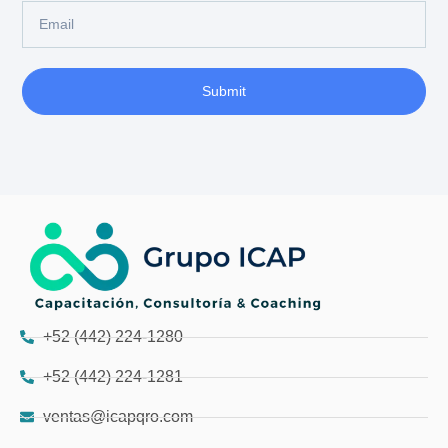
Submit
+52 (442) 224-1280
+52 (442) 224-1281
ventas@icapqro.com