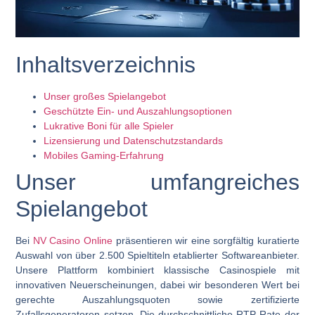
Inhaltsverzeichnis
Unser großes Spielangebot
Geschützte Ein- und Auszahlungsoptionen
Lukrative Boni für alle Spieler
Lizensierung und Datenschutzstandards
Mobiles Gaming-Erfahrung
Unser umfangreiches
Spielangebot
Bei
NV Casino Online
präsentieren wir eine sorgfältig kuratierte
Auswahl von über 2.500 Spieltiteln etablierter Softwareanbieter.
Unsere Plattform kombiniert klassische Casinospiele mit
innovativen Neuerscheinungen, dabei wir besonderen Wert bei
gerechte Auszahlungsquoten sowie zertifizierte
Zufallsgeneratoren setzen. Die durchschnittliche RTP-Rate der