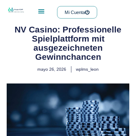
Mi Cuenta
NV Casino: Professionelle
Spielplattform mit
ausgezeichneten
Gewinnchancen
mayo 26, 2026
wplms_leon