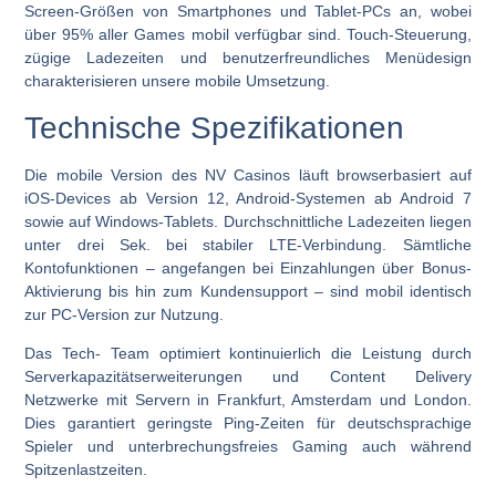
Screen-Größen von Smartphones und Tablet-PCs an, wobei
über 95% aller Games mobil verfügbar sind. Touch-Steuerung,
zügige Ladezeiten und benutzerfreundliches Menüdesign
charakterisieren unsere mobile Umsetzung.
Technische Spezifikationen
Die mobile Version des NV Casinos läuft browserbasiert auf
iOS-Devices ab Version 12, Android-Systemen ab Android 7
sowie auf Windows-Tablets. Durchschnittliche Ladezeiten liegen
unter drei Sek. bei stabiler LTE-Verbindung. Sämtliche
Kontofunktionen – angefangen bei Einzahlungen über Bonus-
Aktivierung bis hin zum Kundensupport – sind mobil identisch
zur PC-Version zur Nutzung.
Das Tech- Team optimiert kontinuierlich die Leistung durch
Serverkapazitätserweiterungen und Content Delivery
Netzwerke mit Servern in Frankfurt, Amsterdam und London.
Dies garantiert geringste Ping-Zeiten für deutschsprachige
Spieler und unterbrechungsfreies Gaming auch während
Spitzenlastzeiten.