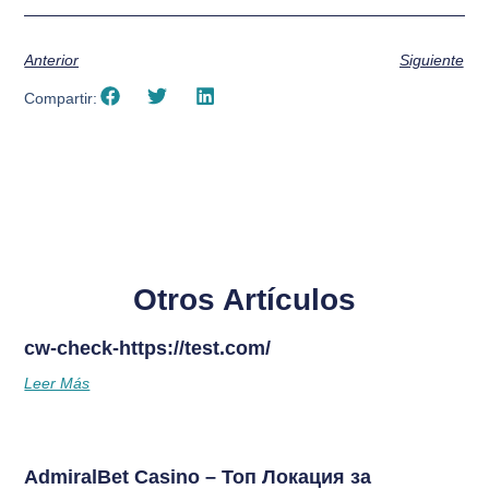
Anterior
Siguiente
Compartir:
Otros Artículos
cw-check-https://test.com/
Leer Más
AdmiralBet Casino – Топ Локация за