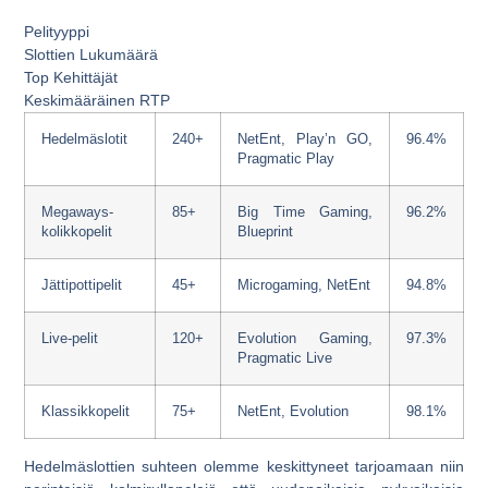
Pelityyppi
Slottien Lukumäärä
Top Kehittäjät
Keskimääräinen RTP
Hedelmäslotit
240+
NetEnt, Play’n GO,
96.4%
Pragmatic Play
Megaways-
85+
Big Time Gaming,
96.2%
kolikkopelit
Blueprint
Jättipottipelit
45+
Microgaming, NetEnt
94.8%
Live-pelit
120+
Evolution Gaming,
97.3%
Pragmatic Live
Klassikkopelit
75+
NetEnt, Evolution
98.1%
Hedelmäslottien suhteen olemme keskittyneet tarjoamaan niin