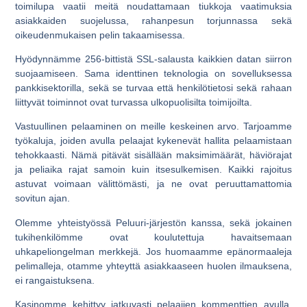
toimilupa vaatii meitä noudattamaan tiukkoja vaatimuksia
asiakkaiden suojelussa, rahanpesun torjunnassa sekä
oikeudenmukaisen pelin takaamisessa.
Hyödynnämme 256-bittistä SSL-salausta kaikkien datan siirron
suojaamiseen. Sama identtinen teknologia on sovelluksessa
pankkisektorilla, sekä se turvaa että henkilötietosi sekä rahaan
liittyvät toiminnot ovat turvassa ulkopuolisilta toimijoilta.
Vastuullinen pelaaminen on meille keskeinen arvo. Tarjoamme
työkaluja, joiden avulla pelaajat kykenevät hallita pelaamistaan
tehokkaasti. Nämä pitävät sisällään maksimimäärät, häviörajat
ja peliaika rajat samoin kuin itsesulkemisen. Kaikki rajoitus
astuvat voimaan välittömästi, ja ne ovat peruuttamattomia
sovitun ajan.
Olemme yhteistyössä Peluuri-järjestön kanssa, sekä jokainen
tukihenkilömme ovat koulutettuja havaitsemaan
uhkapeliongelman merkkejä. Jos huomaamme epänormaaleja
pelimalleja, otamme yhteyttä asiakkaaseen huolen ilmauksena,
ei rangaistuksena.
Kasinomme kehittyy jatkuvasti pelaajien kommenttien avulla.