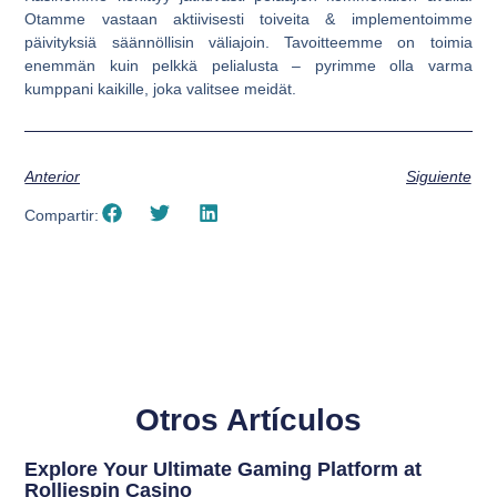
Otamme vastaan aktiivisesti toiveita & implementoimme
päivityksiä säännöllisin väliajoin. Tavoitteemme on toimia
enemmän kuin pelkkä pelialusta – pyrimme olla varma
kumppani kaikille, joka valitsee meidät.
Anterior
Siguiente
Compartir:
Otros Artículos
Explore Your Ultimate Gaming Platform at
Rolliespin Casino