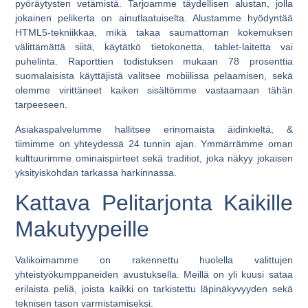
pyöräytysten vetämistä. Tarjoamme täydellisen alustan, jolla
jokainen pelikerta on ainutlaatuiselta. Alustamme hyödyntää
HTML5-tekniikkaa, mikä takaa saumattoman kokemuksen
välittämättä siitä, käytätkö tietokonetta, tablet-laitetta vai
puhelinta. Raporttien todistuksen mukaan
78 prosenttia
suomalaisista käyttäjistä valitsee mobiilissa pelaamisen
, sekä
olemme virittäneet kaiken sisältömme vastaamaan tähän
tarpeeseen.
Asiakaspalvelumme hallitsee erinomaista äidinkieltä, &
tiimimme on yhteydessä 24 tunnin ajan. Ymmärrämme oman
kulttuurimme ominaispiirteet sekä traditiot, joka näkyy jokaisen
yksityiskohdan tarkassa harkinnassa.
Kattava Pelitarjonta Kaikille
Makutyypeille
Valikoimamme on rakennettu huolella valittujen
yhteistyökumppaneiden avustuksella. Meillä on yli kuusi sataa
erilaista peliä, joista kaikki on tarkistettu läpinäkyvyyden sekä
teknisen tason varmistamiseksi.