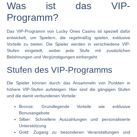
Was ist das VIP-
Programm?
Das VIP-Programm von Lucky Ones Casino ist speziell dafür
entwickelt, um Spielern, die regelmäßig spielen, exklusive
Vorteile zu bieten. Die Spieler werden in verschiedene VIP-
Stufen eingeteilt, wobei jede Stufe mit zusätzlichen
Belohnungen und Vergünstigungen einhergeht.
Stufen des VIP-Programms
Die Spieler können durch das Ansammeln von Punkten in
höhere VIP-Stufen aufsteigen. Hier sind die gängigen Stufen
und die damit verbundenen Vorteile:
Bronze: Grundlegende Vorteile wie exklusive
Bonusangebote
Silber: Schnellere Auszahlungen und personalisierte
Unterstützung
Gold: Zugang zu besonderen Veranstaltungen und