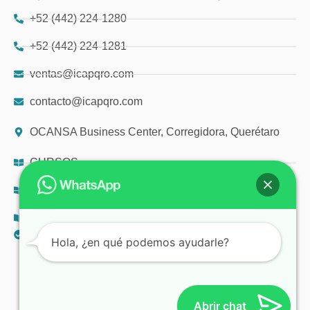
+52 (442) 224-1280
+52 (442) 224-1281
ventas@icapqro.com
contacto@icapqro.com
OCANSA Business Center, Corregidora, Querétaro
CURSOS
DIPLOMADOS
TALLERES
AVISO DE PRIVACIDAD
Hola, ¿en qué podemos ayudarle?
© 2025 ICAP
Abrir chat