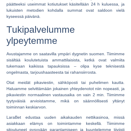
päätteeksi useimmat kotiutukset käsitellään 24 h kuluessa, ja
lukuisten metodien kohdalla summat ovat saldoon vielä
kyseessä päivänä.
Tukipalvelumme
ylpeytemme
Avustajamme on saatavilla ympäri dygnetin suomen. Tiimimme
sisältää koulutetuista ammattilaisista, ketkä ovat valmiita
tukemaan kaikissa tapauksissa – olipa kyse teknisestä
ongelmasta, tarjoushaasteesta tai rahansiirrosta.
Otat meidät pikaviestin, sähköposti tai puhelimen kautta.
Haluamme selvittämään jokainen yhteydenotot niin nopeasti, ja
pikaviestin normaalinen vastausaika on vain 2 min. Tiimimme
tyytyväisiä arvioistamme, mikä on säännöllisesti yltänyt
toiminnan keskiarvon.
LaraBet edustaa uuden aikakauden nettikasinoa, missä
asiakkaan elämys on toimintamme keskellä. Tiimimme
sitoutuneet pysyvään parantamiseen ja kuuntelemme tiiviisti