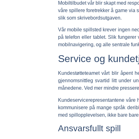
Mobiltilbudet vår blir skapt med resp
våre spillere foretrekker å game via s
slik som skrivebordsutgaven.
Vår mobile spillsted krever ingen nedl
på telefon eller tablet. Slik fungere
mobilnavigering, og alle sentrale funk
Service og kundet
Kundestøtteteamet vårt blir åpent 
gjennomsnittleg svartid litt under u
månedene. Ved mer mindre presserende
Kundeservicerepresentantene våre ha
kommunisere på mange språk deribla
med spillopplevelsen, ikke bare bare
Ansvarsfullt spill