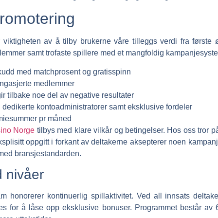
romotering
ktigheten av å tilby brukerne våre tilleggs verdi fra første ø
lemmer samt trofaste spillere med et mangfoldig kampanjesyst
skudd med matchprosent og gratisspinn
 engasjerte medlemmer
 tilbake noe del av negative resultater
edikerte kontoadministratorer samt eksklusive fordeler
emiesummer pr måned
sino Norge
tilbys med klare vilkår og betingelser. Hos oss tror
ksplisitt oppgitt i forkant av deltakerne aksepterer noen kampanj
il med bransjestandarden.
 nivåer
am honorerer kontinuerlig spillaktivitet. Ved all innsats del
s for å låse opp eksklusive bonuser. Programmet består av 6 v