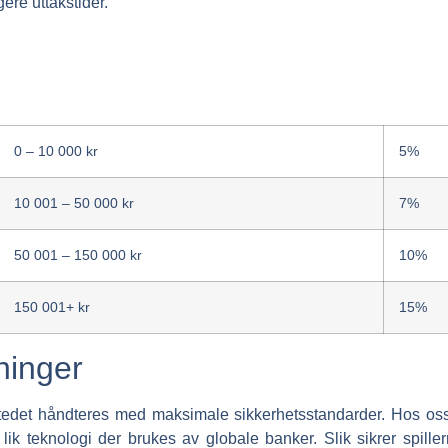
gere uttakstider.
0 – 10 000 kr
5%
10 001 – 50 000 kr
7%
50 001 – 150 000 kr
10%
150 001+ kr
15%
ninger
tedet håndteres med maksimale sikkerhetsstandarder. Hos oss 
lik teknologi der brukes av globale banker. Slik sikrer spil