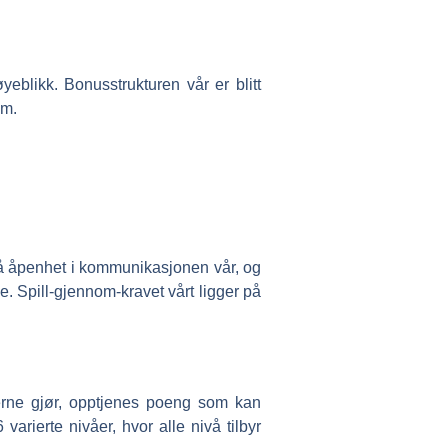
yeblikk. Bonusstrukturen vår er blitt
em.
 på åpenhet i kommunikasjonen vår, og
e. Spill-gjennom-kravet vårt ligger på
takerne gjør, opptjenes poeng som kan
arierte nivåer, hvor alle nivå tilbyr