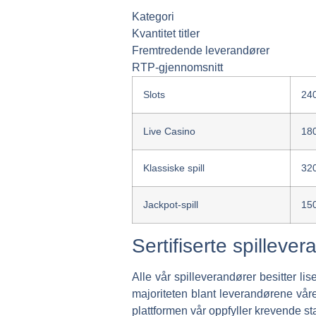
Kategori
Kvantitet titler
Fremtredende leverandører
RTP-gjennomsnitt
Slots
24
Live Casino
18
Klassiske spill
32
Jackpot-spill
15
Sertifiserte spilleve
Alle vår spilleverandører besitter 
majoriteten blant leverandørene våre, 
plattformen vår oppfyller krevende st