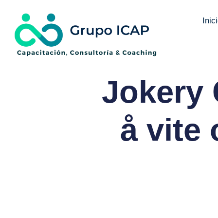
Inic
Jokery 
å vite 