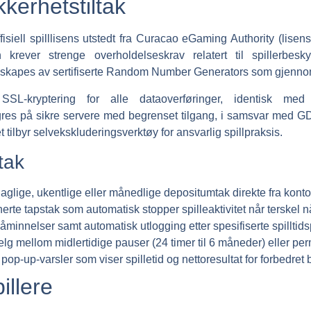
kkerhetstiltak
fisiell spilllisens utstedt fra Curacao eGaming Authority (lise
rever strenge overholdelseskrav relatert til spillerbeskyt
tater skapes av sertifiserte Random Number Generators som gjenn
SSL-kryptering for alle dataoverføringer, identisk med 
lagres på sikre servere med begrenset tilgang, i samsvar med G
t tilbyr selvekskluderingsverktøy for ansvarlig spillpraksis.
tak
aglige, ukentlige eller månedlige depositumtak direkte fra konto
erte tapstak som automatisk stopper spilleaktivitet når terskel 
åminnelser samt automatisk utlogging etter spesifiserte spilltid
lg mellom midlertidige pauser (24 timer til 6 måneder) eller p
pop-up-varsler som viser spilletid og nettoresultat for forbedret 
illere