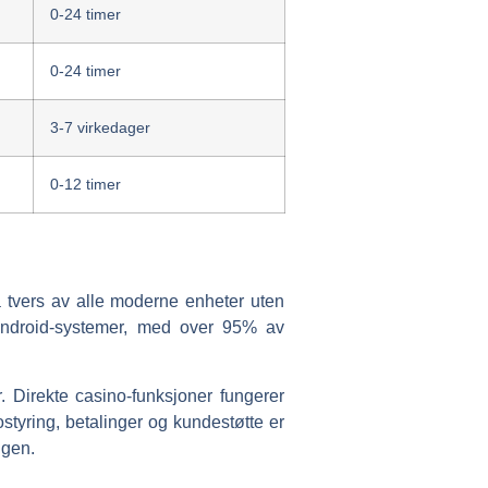
0-24 timer
0-24 timer
3-7 virkedager
0-12 timer
å tvers av alle moderne enheter uten
t Android-systemer, med over 95% av
r. Direkte casino-funksjoner fungerer
tyring, betalinger og kundestøtte er
ngen.