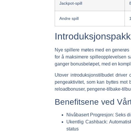
Jackpot-spill
Andre spill
Introduksjonspak
Nye spillere møtes med en generøs 
for å maksimere spilleopplevelsen sam
ganger bonusbeløpet, med en komple
Utover introduksjonstilbudet driver
pengeaktivitet, som kan byttes mot b
reloadbonuser, pengene-tilbake-tilb
Benefitsene ved Vårt
Nivåbasert Progresjon:
Seks dis
Ukentlig Cashback:
Automatisk
status