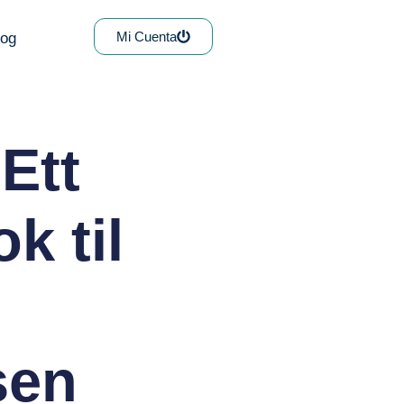
Mi Cuenta
log
 Ett
k til
sen