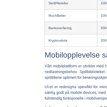
Skrill/Neteller
100
MuchBetter
100
Bankoverføring
500
Kryptovaluta
200
Mobilopplevelse s
Vårt mobilplattform er utviklet med
nedlastningsbehov. Spillbiblioteke
spilltitlene optimert for berøringsskje
UI-et er redesigna spesifikt for min
særlig godt på mobile devices, med 
fullstendig funksjonelle i mobilver