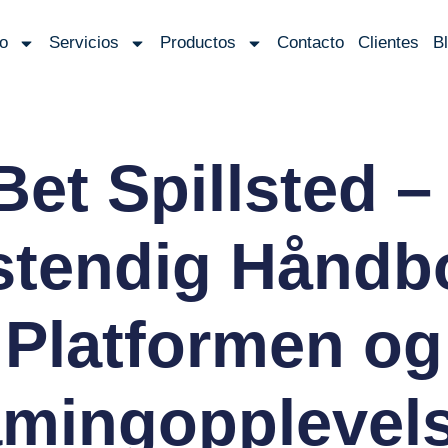
io
Servicios
Productos
Contacto
Clientes
B
Bet Spillsted –
stendig Håndbo
Platformen og
mingopplevel