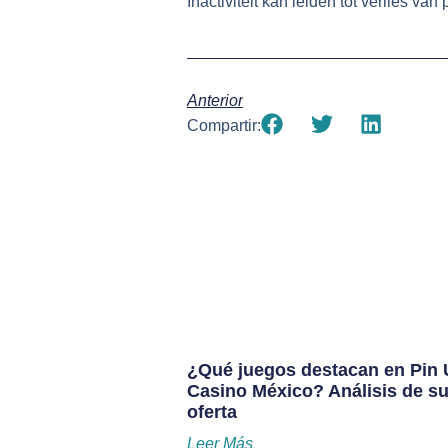
Inactiviteit kan leiden tot verlies van 
Anterior
Compartir:
¿Qué juegos destacan en Pin
Casino México? Análisis de s
oferta
Leer Más