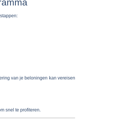
ogramma
 stappen:
vering van je beloningen kan vereisen
m snel te profiteren.