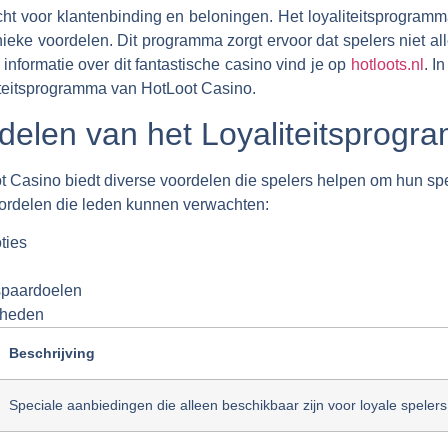
cht voor klantenbinding en beloningen. Het loyaliteitsprogram
ieke voordelen. Dit programma zorgt ervoor dat spelers niet al
informatie over dit fantastische casino vind je op
hotloots.nl
. I
liteitsprogramma van HotLoot Casino.
rdelen van het Loyaliteitsprog
t Casino biedt diverse voordelen die spelers helpen om hun spe
oordelen die leden kunnen verwachten:
ties
spaardoelen
rheden
Beschrijving
Speciale aanbiedingen die alleen beschikbaar zijn voor loyale spelers