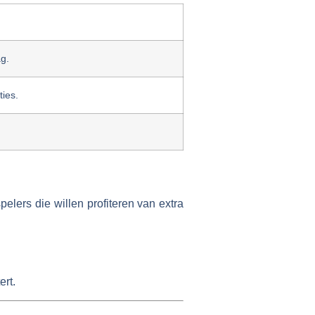
g.
ies.
lers die willen profiteren van extra
ert.