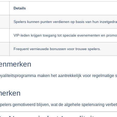
Details
Spelers kunnen punten verdienen op basis van hun inzetgedra
VIP-leden krijgen toegang tot speciale evenementen en promot
Frequent vernieuwde bonussen voor trouwe spelers.
Kenmerken
aliteitsprogramma maken het aantrekkelijk voor regelmatige spe
merken
lers gemotiveerd blijven, wat de algehele spelervaring verbet