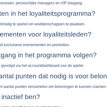
onussen, persoonlijke managers en VIP-toegang.
en in het loyaliteitsprogramma?
elmatig te spelen en weddenschappen te plaatsen.
nementen voor loyaliteitsleden?
 tot exclusieve evenementen en promoties.
rtgang in het programma volgen?
gevolgd via het accountdashboard van de speler.
ntal punten dat nodig is voor belo
m aantal punten verzamelen om beloningen te kunnen claimen.
 inactief ben?