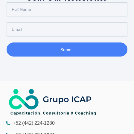
Submit
+52 (442) 224-1280