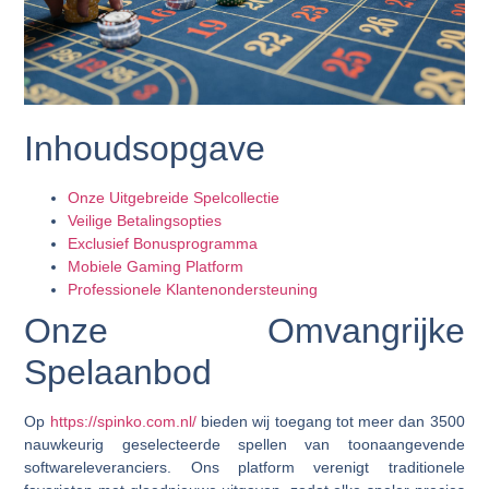
Inhoudsopgave
Onze Uitgebreide Spelcollectie
Veilige Betalingsopties
Exclusief Bonusprogramma
Mobiele Gaming Platform
Professionele Klantenondersteuning
Onze Omvangrijke
Spelaanbod
Op
https://spinko.com.nl/
bieden wij toegang tot meer dan 3500
nauwkeurig geselecteerde spellen van toonaangevende
softwareleveranciers. Ons platform verenigt traditionele