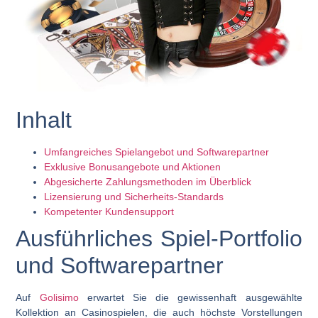
Inhalt
Umfangreiches Spielangebot und Softwarepartner
Exklusive Bonusangebote und Aktionen
Abgesicherte Zahlungsmethoden im Überblick
Lizensierung und Sicherheits-Standards
Kompetenter Kundensupport
Ausführliches Spiel-Portfolio
und Softwarepartner
Auf
Golisimo
erwartet Sie die gewissenhaft ausgewählte
Kollektion an Casinospielen, die auch höchste Vorstellungen