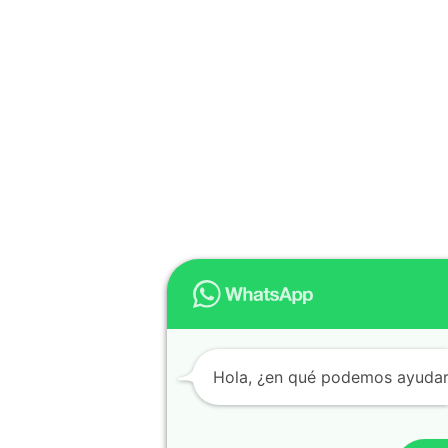
Hola, ¿en qué podemos ayudar