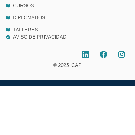
CURSOS
DIPLOMADOS
TALLERES
AVISO DE PRIVACIDAD
© 2025 ICAP