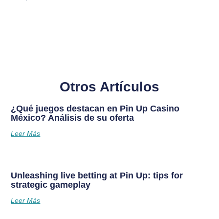
Otros Artículos
¿Qué juegos destacan en Pin Up Casino
México? Análisis de su oferta
Leer Más
Unleashing live betting at Pin Up: tips for
strategic gameplay
Leer Más