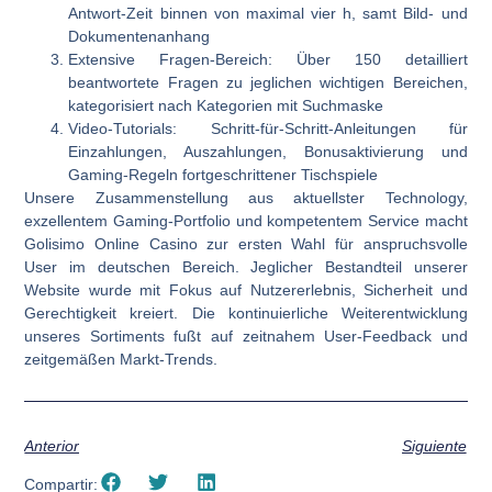
Antwort-Zeit binnen von maximal vier h, samt Bild- und
Dokumentenanhang
Extensive Fragen-Bereich:
Über 150 detailliert
beantwortete Fragen zu jeglichen wichtigen Bereichen,
kategorisiert nach Kategorien mit Suchmaske
Video-Tutorials:
Schritt-für-Schritt-Anleitungen für
Einzahlungen, Auszahlungen, Bonusaktivierung und
Gaming-Regeln fortgeschrittener Tischspiele
Unsere Zusammenstellung aus aktuellster Technology,
exzellentem Gaming-Portfolio und kompetentem Service macht
Golisimo Online Casino zur ersten Wahl für anspruchsvolle
User im deutschen Bereich. Jeglicher Bestandteil unserer
Website wurde mit Fokus auf Nutzererlebnis, Sicherheit und
Gerechtigkeit kreiert. Die kontinuierliche Weiterentwicklung
unseres Sortiments fußt auf zeitnahem User-Feedback und
zeitgemäßen Markt-Trends.
Anterior
Siguiente
Compartir: