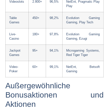
Videoslots
2.800+
96,5%
NetEnt, Pragmatic Play
Play
Table
450+
98,2%
Evolution Gaming
Games
Gaming, Play Tech
Live-
180+
97,8%
Evolution Gaming
Casino
Gaming, Ezugi
Jackpot
95+
94,1%
Microgaming Systems,
Games
Red Tiger Tiger
Video-
60+
99,1%
NetEnt, Betsoft
Poker
Gaming
Außergewöhnliche
Bonusaktionen und
Aktionen