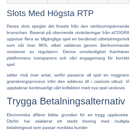
Slots Med Högsta RTP
Dessa slots speglar det finaste från den världsomspännande
branschen. Baserat på oberoende utvärderingar från eCOGRA
uppvisar flera av tillgängliga spel en beräknad utbetalningsnivå
som når över 96%, vilket valideras genom återkommande
revisioner av regulatorn. Denna omständighet framhäver
plattformens transparens och vårt engagemang för korrekt
spel.
sätter nivå över antal, varför passerar all spel en noggrann
granskningsprocess inför den adderas till i casinots utbud. Vi
uppdaterar kontinuerligt vårt kollektion med nya spel veckovis.
Trygga Betalningsalternativ
Ekonomiska affärer bildar grunden för en trygg upplevelse.
Därför har etablerat ett starkt lösning med multipla
betalningsval som passar nordiska kunder.