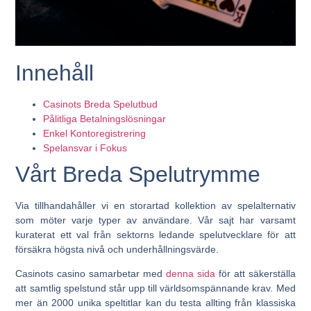
Innehåll
Casinots Breda Spelutbud
Pålitliga Betalningslösningar
Enkel Kontoregistrering
Spelansvar i Fokus
Vårt Breda Spelutrymme
Via tillhandahåller vi en storartad kollektion av spelalternativ
som möter varje typer av användare. Vår sajt har varsamt
kuraterat ett val från sektorns ledande spelutvecklare för att
försäkra högsta nivå och underhållningsvärde.
Casinots casino samarbetar med
denna sida
för att säkerställa
att samtlig spelstund står upp till världsomspännande krav. Med
mer än 2000 unika speltitlar kan du testa allting från klassiska