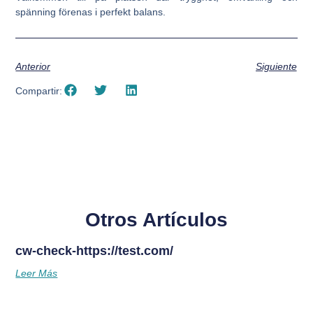
spänning förenas i perfekt balans.
Anterior
Siguiente
Compartir:
Otros Artículos
cw-check-https://test.com/
Leer Más