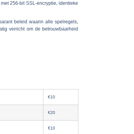
met 256-bit SSL-encryptie, identieke
arant beleid waarin alle spelregels,
atig verricht om de betrouwbaarheid
€10
€20
€10