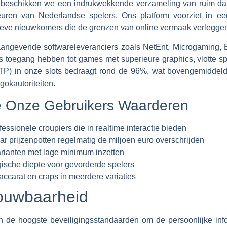
beschikken we een indrukwekkende verzameling van ruim dan
keuren van Nederlandse spelers. Ons platform voorziet in 
tieve nieuwkomers die de grenzen van online vermaak verlegge
angevende softwareleveranciers zoals NetEnt, Microgaming, 
s toegang hebben tot games met superieure graphics, vlotte s
P) in onze slots bedraagt rond de 96%, wat bovengemiddeld is
okautoriteiten.
ie Onze Gebruikers Waarderen
fessionele croupiers die in realtime interactie bieden
ar prijzenpotten regelmatig de miljoen euro overschrijden
arianten met lage minimum inzetten
gische diepte voor gevorderde spelers
accarat en craps in meerdere variaties
rouwbaarheid
n de hoogste beveiligingsstandaarden om de persoonlijke infor