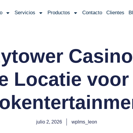
io
Servicios
Productos
Contacto
Clientes
B
ytower Casin
e Locatie voor
okentertainme
julio 2, 2026
wplms_leon