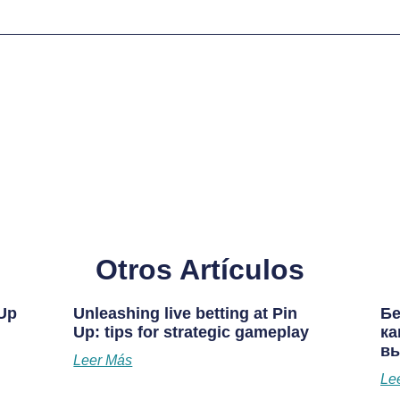
Otros Artículos
 Up
Unleashing live betting at Pin
Бе
u
Up: tips for strategic gameplay
ка
в
Leer Más
Le