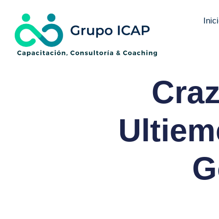
Inic
Craz
Ultiem
G