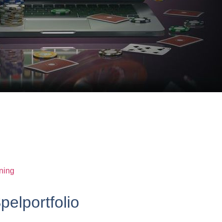
ning
pelportfolio