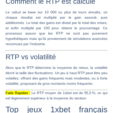
Comment le RTP est calculé
Le calcul se base sur 10 000 ou plus de tours simulés, où
chaque résultat est multiplié par le gain associé, puis
additionnés. Le total des gains est divisé par le total des mises,
et enfin multiplié par 100 pour obtenir le pourcentage. Ce
processus assure que les RTP ne sont pas purement
hypothétiques mais qu’ils proviennent de simulations avancées
reconnues par l’industrie.
RTP vs volatilité
Alors que le RTP détermine la moyenne de retour, la volatilité
décrit la taille des fluctuations. Un jeu à haut RTP peut être peu
volatiles, offrant des gains fréquents mais modestes, ou à forte
volatilité, proposant de gros montants moins fréquents.
Faits Rapides :
Le RTP moyen de 1xbet est de 95,5 %, ce qui
est légèrement supérieur à la moyenne du secteur.
Top jeux 1xbet français