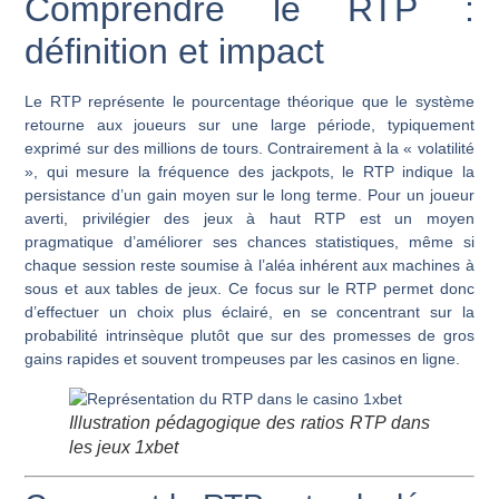
Comprendre le RTP :
définition et impact
Le RTP représente le pourcentage théorique que le système
retourne aux joueurs sur une large période, typiquement
exprimé sur des millions de tours. Contrairement à la « volatilité
», qui mesure la fréquence des jackpots, le RTP indique la
persistance d’un gain moyen sur le long terme. Pour un joueur
averti, privilégier des jeux à haut RTP est un moyen
pragmatique d’améliorer ses chances statistiques, même si
chaque session reste soumise à l’aléa inhérent aux machines à
sous et aux tables de jeux. Ce focus sur le RTP permet donc
d’effectuer un choix plus éclairé, en se concentrant sur la
probabilité intrinsèque plutôt que sur des promesses de gros
gains rapides et souvent trompeuses par les casinos en ligne.
Illustration pédagogique des ratios RTP dans
les jeux 1xbet