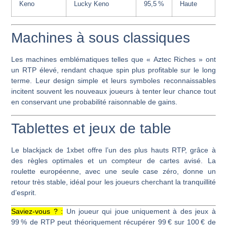
Keno
Lucky Keno
95,5 %
Haute
Machines à sous classiques
Les machines emblématiques telles que « Aztec Riches » ont
un RTP élevé, rendant chaque spin plus profitable sur le long
terme. Leur design simple et leurs symboles reconnaissables
incitent souvent les nouveaux joueurs à tenter leur chance tout
en conservant une probabilité raisonnable de gains.
Tablettes et jeux de table
Le blackjack de 1xbet offre l’un des plus hauts RTP, grâce à
des règles optimales et un compteur de cartes avisé. La
roulette européenne, avec une seule case zéro, donne un
retour très stable, idéal pour les joueurs cherchant la tranquillité
d’esprit.
Saviez‑vous ? :
Un joueur qui joue uniquement à des jeux à
99 % de RTP peut théoriquement récupérer 99 € sur 100 € de