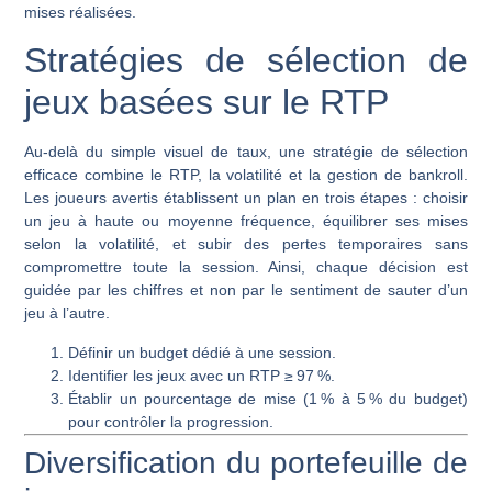
mises réalisées.
Stratégies de sélection de
jeux basées sur le RTP
Au-delà du simple visuel de taux, une stratégie de sélection
efficace combine le RTP, la volatilité et la gestion de bankroll.
Les joueurs avertis établissent un plan en trois étapes : choisir
un jeu à haute ou moyenne fréquence, équilibrer ses mises
selon la volatilité, et subir des pertes temporaires sans
compromettre toute la session. Ainsi, chaque décision est
guidée par les chiffres et non par le sentiment de sauter d’un
jeu à l’autre.
Définir un budget dédié à une session.
Identifier les jeux avec un RTP ≥ 97 %.
Établir un pourcentage de mise (1 % à 5 % du budget)
pour contrôler la progression.
Diversification du portefeuille de