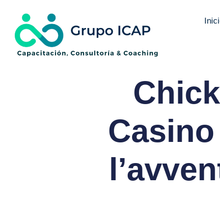
Inic
Chick
Casino
l’avven