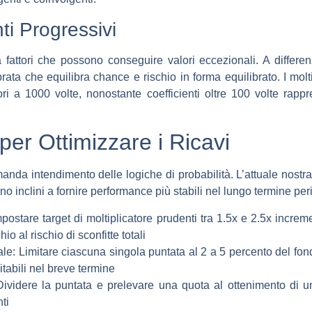
ti Progressivi
attori che possono conseguire valori eccezionali. A differenz
brata che equilibra chance e rischio in forma equilibrato. I molt
ori a 1000 volte, nonostante coefficienti oltre 100 volte rapp
 per Ottimizzare i Ricavi
da intendimento delle logiche di probabilità. L’attuale nostra p
o inclini a fornire performance più stabili nel lungo termine per
postare target di moltiplicatore prudenti tra 1.5x e 2.5x incr
io al rischio di sconfitte totali
ale:
Limitare ciascuna singola puntata al 2 a 5 percento del fo
itabili nel breve termine
ividere la puntata e prelevare una quota al ottenimento di u
ti