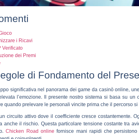
omenti
Gioco
izzare i Ricavi
Verificato
buzione dei Premi
e
Regole di Fondamento del Pres
ppo significativa nel panorama dei game da casinò online, un
levata l’emozione. Il presente nostro sistema si basa su un c
ire quando prelevare le personali vincite prima che il percorso 
 un circuito attivo dove il coefficiente cresce costantemente.
anche il rischio. Questa particolare tensione costante tra avid
do.
Chicken Road online
fornisce mani rapidi che persistono 
enti e coinvolgenti.