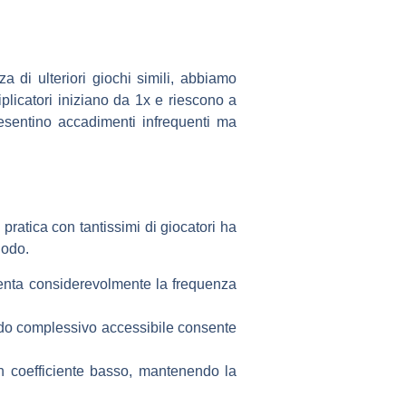
a di ulteriori giochi simili, abbiamo
iplicatori iniziano da 1x e riescono a
resentino accadimenti infrequenti ma
ratica con tantissimi di giocatori ha
iodo.
ementa considerevolmente la frequenza
ndo complessivo accessibile consente
n coefficiente basso, mantenendo la