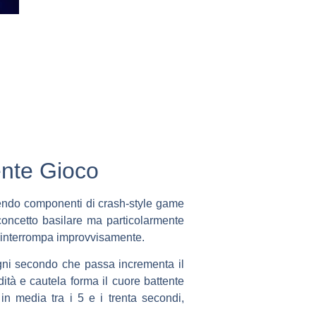
ente Gioco
endo componenti di crash-style game
oncetto basilare ma particolarmente
si interrompa improvvisamente.
 Ogni secondo che passa incrementa il
ità e cautela forma il cuore battente
in media tra i 5 e i trenta secondi,