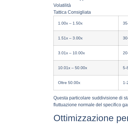
Volatilità
Tattica Consigliata
1.00x – 1.50x
35
1.51x – 3.00x
30
3.01x – 10.00x
20
10.01x – 50.00x
5-
Oltre 50.00x
1-
Questa particolare suddivisione di stat
fluttuazione normale del specifico ga
Ottimizzazione pe