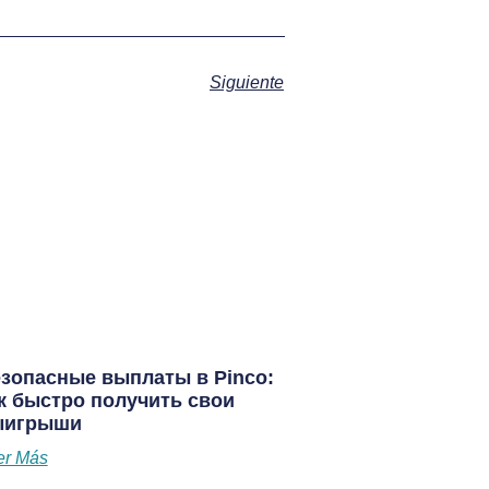
Siguiente
зопасные выплаты в Pinco:
к быстро получить свои
ыигрыши
er Más