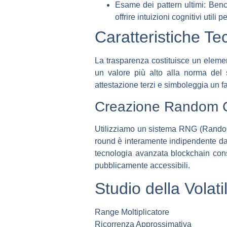
Esame dei pattern ultimi:
Bench
offrire intuizioni cognitivi utili
Caratteristiche Te
La trasparenza costituisce un elemen
un valore più alto alla norma del s
attestazione terzi e simboleggia un f
Creazione Random Ce
Utilizziamo un sistema RNG (Random 
round è interamente indipendente dal 
tecnologia avanzata blockchain cons
pubblicamente accessibili.
Studio della Volat
Range Moltiplicatore
Ricorrenza Approssimativa