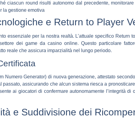
é ciascun round risulti autonomo dal precedente, monitorare 
 per la gestione emotiva
cnologiche e Return to Player Ve
to essenziale per la nostra realtà. L’attuale specifico Return t
ettore dei game da casino online. Questo particolare fattore 
atto reale che assicura imparzialità nel lungo periodo.
rtificata
Numero Generator) di nuova generazione, attestato secondo gli
passato, assicurando che alcun sistema riesca a pronosticare o a
ente ai giocatori di confermare autonomamente l’integrità di o
ilità e Suddivisione dei Ricomp