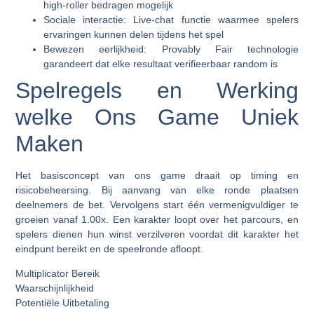
high-roller bedragen mogelijk
Sociale interactie:
Live-chat functie waarmee spelers
ervaringen kunnen delen tijdens het spel
Bewezen eerlijkheid:
Provably Fair technologie
garandeert dat elke resultaat verifieerbaar random is
Spelregels en Werking
welke Ons Game Uniek
Maken
Het basisconcept van ons game draait op timing en
risicobeheersing. Bij aanvang van elke ronde plaatsen
deelnemers de bet. Vervolgens start één vermenigvuldiger te
groeien vanaf 1.00x. Een karakter loopt over het parcours, en
spelers dienen hun winst verzilveren voordat dit karakter het
eindpunt bereikt en de speelronde afloopt.
Multiplicator Bereik
Waarschijnlijkheid
Potentiële Uitbetaling