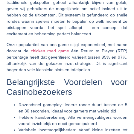
traditionele gokspellen geheel afhankelijk blijven van geluk,
geven wij gebruikers de mogelijkheid om actief invloed uit te
hebben op de uitkomsten. Dit systeem is gefundeerd op snelle
rondes waarin spelers moeten te bepalen op welk moment ze
uitstappen voordat het spel afloopt – een concept dat
excitement en beheersing perfect balanceert.
Onze populariteit van ons game stijgt exponentieel, met name
doordat de
chicken road game
één Return to Player (RTP)
percentage heeft dat geverifieerd varieert tussen 95% en 97%,
afhankelijk van de gekozen inzet-strategie. Dit is significant
hoger dan vele klassieke slots en tafelpellen.
Belangrijkste Voordelen voor
Casinobezoekers
Razendsnel gameplay:
Iedere ronde duurt tussen de 5
en 30 seconden, ideaal voor gamers met weinig tijd
Heldere kansberekening:
Alle vermenigvuldigers worden
vooraf inzichtelijk en nooit gemanipuleerd
Variabele inzetmogelijkheden:
Vanaf kleine inzetten tot