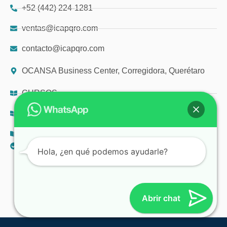
+52 (442) 224-1281
ventas@icapqro.com
contacto@icapqro.com
OCANSA Business Center, Corregidora, Querétaro
CURSOS
DIPLOMADOS
TALLERES
AVISO DE PRIVACIDAD
Hola, ¿en qué podemos ayudarle?
© 2025 ICAP
Abrir chat