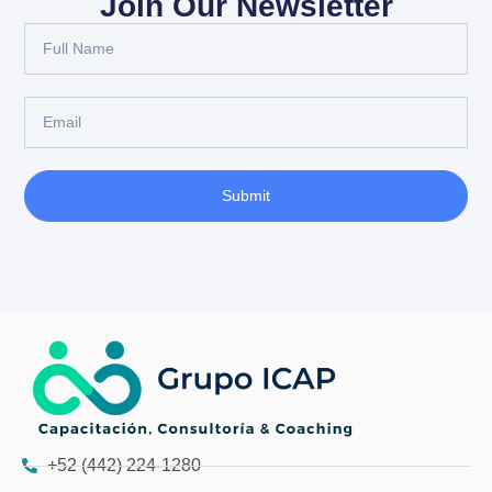
Join Our Newsletter
Submit
+52 (442) 224-1280