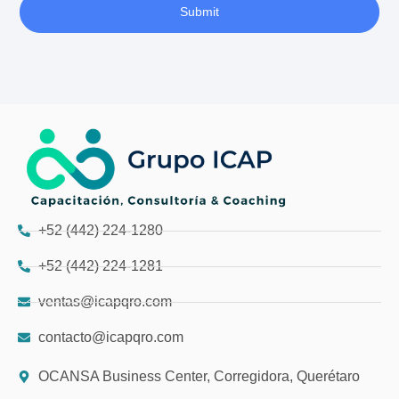
Submit
+52 (442) 224-1280
+52 (442) 224-1281
ventas@icapqro.com
contacto@icapqro.com
OCANSA Business Center, Corregidora, Querétaro