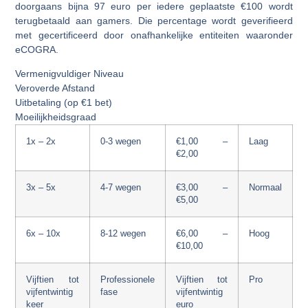
doorgaans bijna 97 euro per iedere geplaatste €100 wordt
terugbetaald aan gamers. Die percentage wordt geverifieerd
met gecertificeerd door onafhankelijke entiteiten waaronder
eCOGRA.
Vermenigvuldiger Niveau
Veroverde Afstand
Uitbetaling (op €1 bet)
Moeilijkheidsgraad
1x – 2x
0-3 wegen
€1,00 –
Laag
€2,00
3x – 5x
4-7 wegen
€3,00 –
Normaal
€5,00
6x – 10x
8-12 wegen
€6,00 –
Hoog
€10,00
Vijftien tot
Professionele
Vijftien tot
Pro
vijfentwintig
fase
vijfentwintig
keer
euro