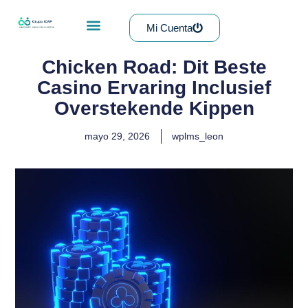
Mi Cuenta
Chicken Road: Dit Beste
Casino Ervaring Inclusief
Overstekende Kippen
mayo 29, 2026
wplms_leon