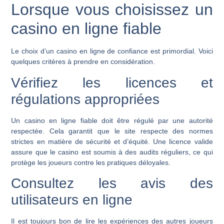
Lorsque vous choisissez un
casino en ligne fiable
Le choix d’un casino en ligne de confiance est primordial. Voici
quelques critères à prendre en considération.
Vérifiez les licences et
régulations appropriées
Un casino en ligne fiable doit être régulé par une autorité
respectée. Cela garantit que le site respecte des normes
strictes en matière de sécurité et d’équité. Une licence valide
assure que le casino est soumis à des audits réguliers, ce qui
protège les joueurs contre les pratiques déloyales.
Consultez les avis des
utilisateurs en ligne
Il est toujours bon de lire les expériences des autres joueurs