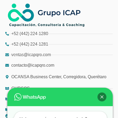
+52 (442) 224-1280
+52 (442) 224-1281
ventas@icapqro.com
contacto@icapqro.com
OCANSA Business Center, Corregidora, Querétaro
CURSOS
DIPLOMADOS
TALLERES
AVISO DE PRIVACIDAD