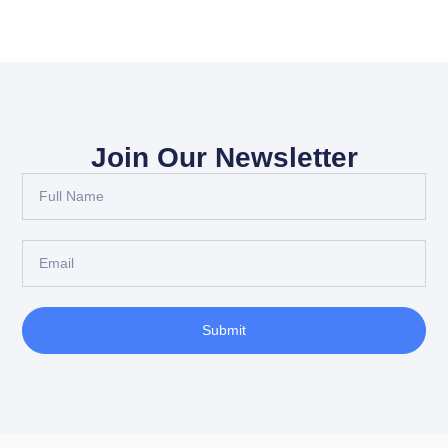
Join Our Newsletter
Submit