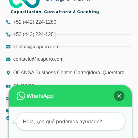
+52 (442) 224-1280
+52 (442) 224-1281
ventas@icapqro.com
contacto@icapqro.com
OCANSA Business Center, Corregidora, Querétaro
CURSOS
DIPLOMADOS
TALLERES
AVISO DE PRIVACIDAD
Hola, ¿en qué podemos ayudarle?