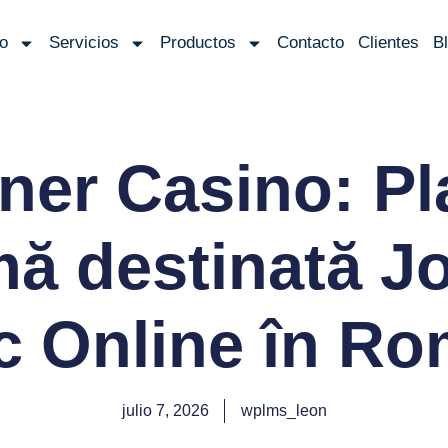
io
Servicios
Productos
Contacto
Clientes
B
ner Casino: Pl
ă destinată Jo
c Online în Ro
julio 7, 2026
wplms_leon