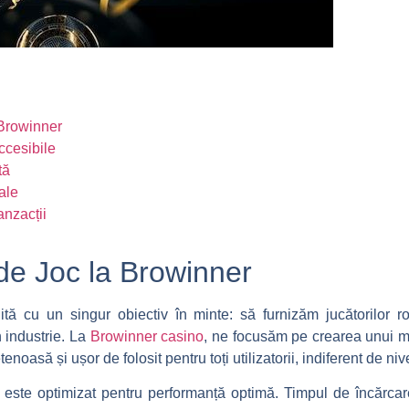
 Browinner
ccesibile
tă
ale
anzacții
de Joc la Browinner
ruită cu un singur obiectiv în minte: să furnizăm jucătorilo
 industrie. La
Browinner casino
, ne focusăm pe crearea unui m
enoasă și ușor de folosit pentru toți utilizatorii, indiferent de niv
 este optimizat pentru performanță optimă. Timpul de încărcare 