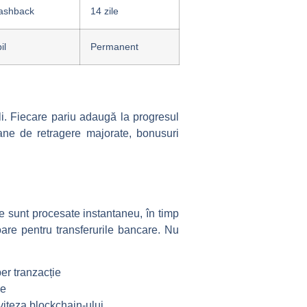
ashback
14 zile
il
Permanent
i. Fiecare pariu adaugă la progresul
ane de retragere majorate, bonusuri
le sunt procesate instantaneu, în timp
oare pentru transferurile bancare. Nu
er tranzacție
le
viteza blockchain-ului