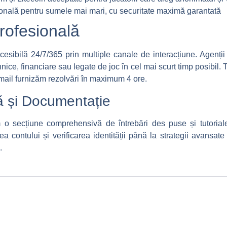
ională pentru sumele mai mari, cu securitate maximă garantată
Profesională
esibilă 24/7/365 prin multiple canale de interacțiune. Agenți
hnice, financiare sau legate de joc în cel mai scurt timp posibil.
mail furnizăm rezolvări în maximum 4 ore.
ă și Documentație
 o secțiune comprehensivă de întrebări des puse și tutoriale 
a contului și verificarea identității până la strategii avansate
.