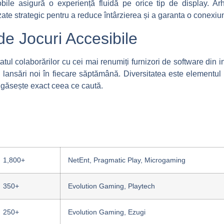
mobile asigură o experiență fluidă pe orice tip de display. A
zate strategic pentru a reduce întârzierea și a garanta o conexiun
e Jocuri Accesibile
tatul colaborărilor cu cei mai renumiți furnizori de software di
 cu lansări noi în fiecare săptămână. Diversitatea este elementul
r găsește exact ceea ce caută.
1,800+
NetEnt, Pragmatic Play, Microgaming
350+
Evolution Gaming, Playtech
250+
Evolution Gaming, Ezugi