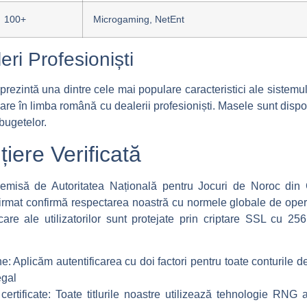
100+
Microgaming, NetEnt
ri Profesioniști
prezintă una dintre cele mai populare caracteristici ale sistemu
are în limba română cu dealerii profesioniști. Masele sunt dispo
bugetelor.
țiere Verificată
 emisă de Autoritatea Națională pentru Jocuri de Noroc din
rmat confirmă respectarea noastră cu normele globale de oper
are ale utilizatorilor sunt protejate prin criptare SSL cu 256
ne:
Aplicăm autentificarea cu doi factori pentru toate conturile de
egal
ertificate:
Toate titlurile noastre utilizează tehnologie RNG 