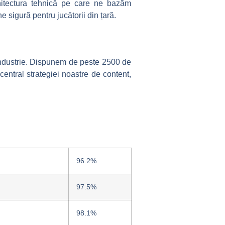
rhitectura tehnică pe care ne bazăm
e sigură pentru jucătorii din țară.
n industrie. Dispunem de peste 2500 de
 central strategiei noastre de content,
96.2%
97.5%
98.1%