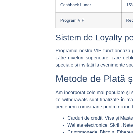
Cashback Lunar
15%
Program VIP
Rec
Sistem de Loyalty pe
Programul nostru VIP funcționează p
către niveluri superioare, care de
speciale și invitații la evenimente sp
Metode de Plată și
Am incorporat cele mai populare și si
ce withdrawals sunt finalizate în ma
percepem comisioane pentru niciun ti
Carduri de credit:
Visa și Master
Wallete electronice:
Skrill, Nete
Criptomonede:
Bitcoin, Ethereu