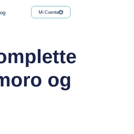
Mi Cuenta
log
omplette
 moro og