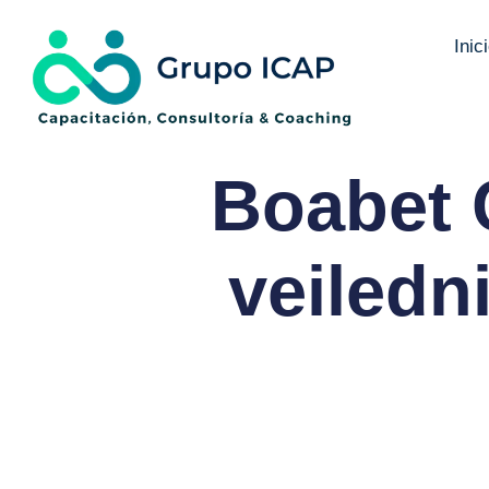
Inic
Boabet 
veiledn