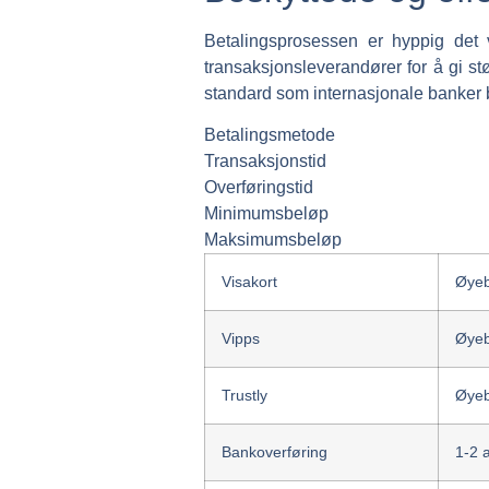
Betalingsprosessen er hyppig det v
transaksjonsleverandører for å gi st
standard som internasjonale banker 
Betalingsmetode
Transaksjonstid
Overføringstid
Minimumsbeløp
Maksimumsbeløp
Visakort
Øyeb
Vipps
Øyeb
Trustly
Øyeb
Bankoverføring
1-2 