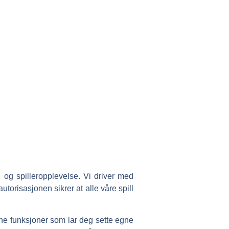
d og spilleropplevelse. Vi driver med
orisasjonen sikrer at alle våre spill
derne funksjoner som lar deg sette egne