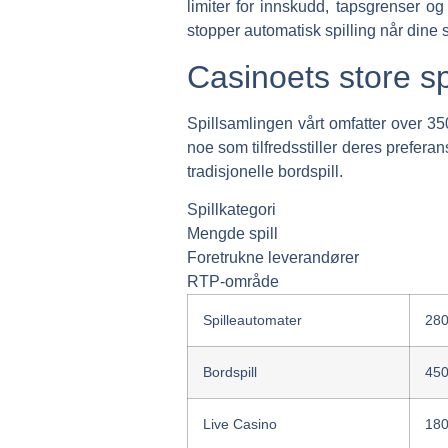
limiter for innskudd, tapsgrenser o
stopper automatisk spilling når dine 
Casinoets store sp
Spillsamlingen vårt omfatter over 350
noe som tilfredsstiller deres prefera
tradisjonelle bordspill.
Spillkategori
Mengde spill
Foretrukne leverandører
RTP-område
Spilleautomater
28
Bordspill
45
Live Casino
18