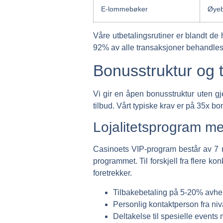
E-lommebøker
Øyeb
Våre utbetalingsrutiner er blandt de 
92% av alle transaksjoner behandle
Bonusstruktur og t
Vi gir en åpen bonusstruktur uten gj
tilbud. Vårt typiske krav er på 35x 
Lojalitetsprogram med
Casinoets VIP-program består av 7 
programmet. Til forskjell fra flere kon
foretrekker.
Tilbakebetaling på 5-20% avhe
Personlig kontaktperson fra ni
Deltakelse til spesielle events