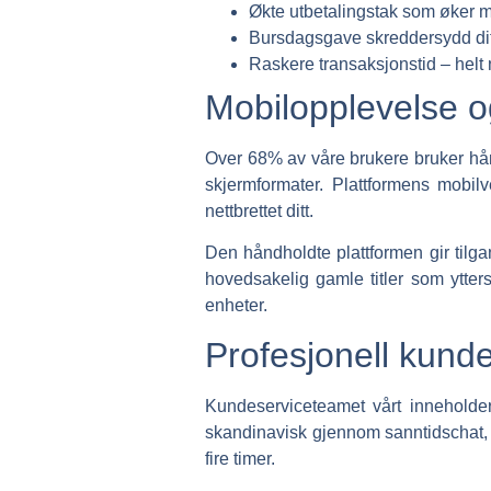
Økte utbetalingstak som øker m
Bursdagsgave skreddersydd ditt
Raskere transaksjonstid – helt 
Mobilopplevelse og
Over 68% av våre brukere bruker hånd
skjermformater. Plattformens mobil
nettbrettet ditt.
Den håndholdte plattformen gir tilgan
hovedsakelig gamle titler som ytters
enheter.
Profesjonell kund
Kundeserviceteamet vårt inneholder 
skandinavisk gjennom sanntidschat, 
fire timer.