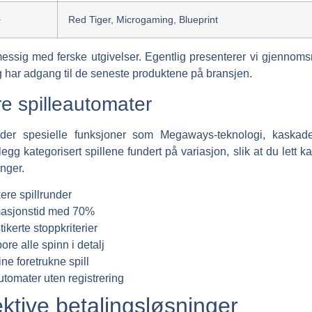
+
Red Tiger, Microgaming, Blueprint
messig med ferske utgivelser. Egentlig presenterer vi gjennomsni
g har adgang til de seneste produktene på bransjen.
re spilleautomater
der spesielle funksjoner som Megaways-teknologi, kaskad
illegg kategorisert spillene fundert på variasjon, slik at du lett
inger.
kere spillrunder
masjonstid med 70%
ikerte stoppkriterier
pore alle spinn i detalj
dine foretrukne spill
omater uten registrering
ktive betalingsløsninger