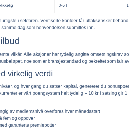
likkelig
0-6 t
1
hurtigste i sektoren. Verifiserte kontoer får uttaksønsker behan
s samme dag som henvendelsen submittes inn.
ilbud
emte vilkår. Alle aksjoner har tydelig angitte omsetningskrav
bonusbeløpet, noe som er bransjestandard og bekreftet som fair a
 virkelig verdi
nivåer, og hver gang du satser kapital, genererer du bonuspoe
kurrenter er vårt poengsystem helt tydelig – 10 kr i satsing gir 1
ngig av medlemsnivå overføres hver månedsstart
vå fem og oppover
 med garanterte premiepotter