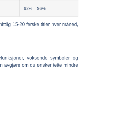
92% – 96%
ttlig 15-20 ferske titler hver måned,
efunksjoner, voksende symboler og
 kan avgjøre om du ønsker tette mindre