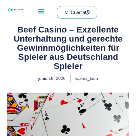
Mi Cuenta
Beef Casino – Exzellente
Unterhaltung und gerechte
Gewinnmöglichkeiten für
Spieler aus Deutschland
Spieler
junio 16, 2026
wplms_leon