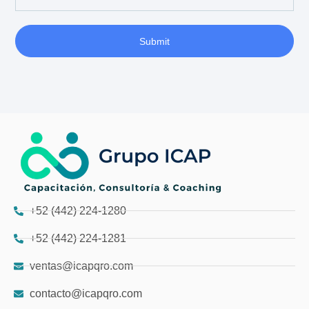
Submit
+52 (442) 224-1280
+52 (442) 224-1281
ventas@icapqro.com
contacto@icapqro.com