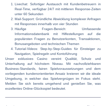
Livechat:
Sofortiger Austausch mit Kundenbetreuern in
Real-Time, verfügbar 24/7 mit mittleren Response-Zeiten
unter 60 Sekunden
Mail-Support:
Gründliche Abwicklung komplexer Anfragen
mit Responses innerhalb von vier Stunden
Häufige Fragen-Bereich:
Umfassende
Informationsdatenbank mit Hilfestellungen auf die
populärsten Fragen zu Benutzerkonten, Transaktionen,
Bonusangeboten und technischen Themen
Tutorial-Videos:
Step-by-Step-Guides für Einsteiger zu
Navigation, Spielregeln und Kontoführung
Unser exklusives Casino vereint Qualität, Schutz und
Unterhaltung auf höchstem Niveau. Mit nachvollziehbaren
Business-Standards, fairen Spielvoraussetzungen und dem
vorliegenden kundenorientierten Ansatz kreieren wir die ideale
Umgebung, in welcher das Spielvergnügen im Fokus steht.
Melden Sie sich bereits umgehend und genießen Sie, was
exzellentes Online-Glücksspiel bedeutet.