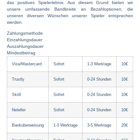
das positives Spielerlebnis. Aus diesem Grund bieten wir
unsere umfassende Bandbreite an Bezahloptionen, die
unseren diversen Wünschen unserer Spieler entsprechen
werden.
Zahlungsmethode
Einzahlungsdauer
Auszahlungsdauer
Mindestbetrag
Visa/Mastercard
Sofort
1-3 Werktage
10€
Trustly
Sofort
0-24 Stunden
10€
Skrill
Sofort
0-24 Stunden
10€
Neteller
Sofort
0-24 Stunden
10€
Banküberweisung
1-3 Werktage
3-5 Werktage
20€