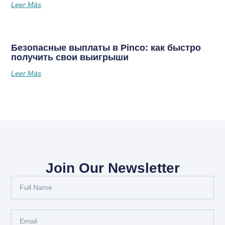
Leer Más
Безопасные выплаты в Pinco: как быстро
получить свои выигрыши
Leer Más
Join Our Newsletter