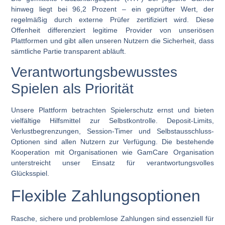
hinweg liegt bei 96,2 Prozent – ein geprüfter Wert, der
regelmäßig durch externe Prüfer zertifiziert wird. Diese
Offenheit differenziert legitime Provider von unseriösen
Plattformen und gibt allen unseren Nutzern die Sicherheit, dass
sämtliche Partie transparent abläuft.
Verantwortungsbewusstes
Spielen als Priorität
Unsere Plattform betrachten Spielerschutz ernst und bieten
vielfältige Hilfsmittel zur Selbstkontrolle. Deposit-Limits,
Verlustbegrenzungen, Session-Timer und Selbstausschluss-
Optionen sind allen Nutzern zur Verfügung. Die bestehende
Kooperation mit Organisationen wie GamCare Organisation
unterstreicht unser Einsatz für verantwortungsvolles
Glücksspiel.
Flexible Zahlungsoptionen
Rasche, sichere und problemlose Zahlungen sind essenziell für