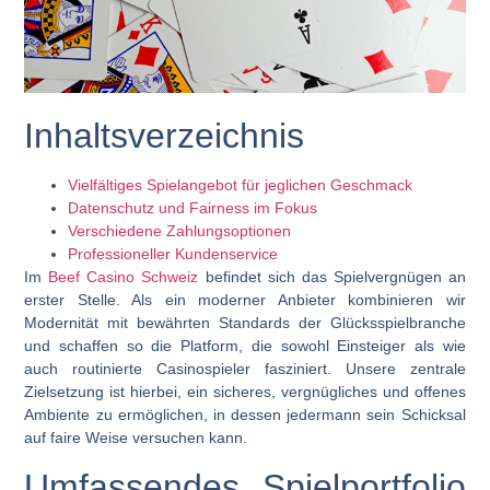
Inhaltsverzeichnis
Vielfältiges Spielangebot für jeglichen Geschmack
Datenschutz und Fairness im Fokus
Verschiedene Zahlungsoptionen
Professioneller Kundenservice
Im
Beef Casino Schweiz
befindet sich das Spielvergnügen an
erster Stelle. Als ein moderner Anbieter kombinieren wir
Modernität mit bewährten Standards der Glücksspielbranche
und schaffen so die Platform, die sowohl Einsteiger als wie
auch routinierte Casinospieler fasziniert. Unsere zentrale
Zielsetzung ist hierbei, ein sicheres, vergnügliches und offenes
Ambiente zu ermöglichen, in dessen jedermann sein Schicksal
auf faire Weise versuchen kann.
Umfassendes Spielportfolio