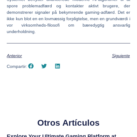
spore problemadfærd og kontakter aktivt brugere, der
demonstrerer signaler på bekymrende gaming-adfærd. Det er
ikke kun blot en en lovmæssig forpligtelse, men en grundværdi i
vor virksomheds-filosofi om bæredygtig ansvarlig
underholdning.
Anterior
Siguiente
Compartir:
Otros Artículos
Explore Your Ultimate Gaming Platform at