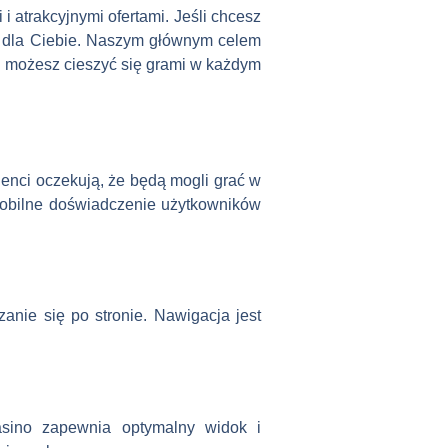
 atrakcyjnymi ofertami. Jeśli chcesz
est dla Ciebie. Naszym głównym celem
ej możesz cieszyć się grami w każdym
ienci oczekują, że będą mogli grać w
Mobilne doświadczenie użytkowników
anie się po stronie. Nawigacja jest
Casino zapewnia optymalny widok i