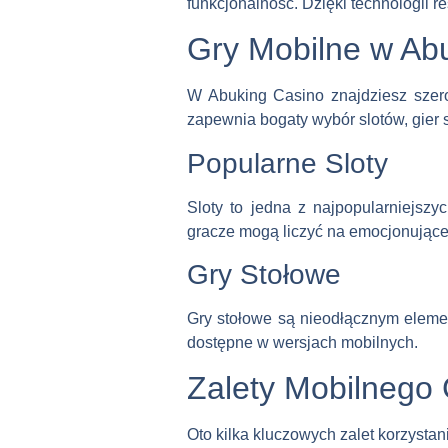
funkcjonalność. Dzięki technologii 
Gry Mobilne w Ab
W Abuking Casino znajdziesz szero
zapewnia bogaty wybór slotów, gier 
Popularne Sloty
Sloty to jedna z najpopularniejszy
gracze mogą liczyć na emocjonując
Gry Stołowe
Gry stołowe są nieodłącznym element
dostępne w wersjach mobilnych.
Zalety Mobilnego 
Oto kilka kluczowych zalet korzysta