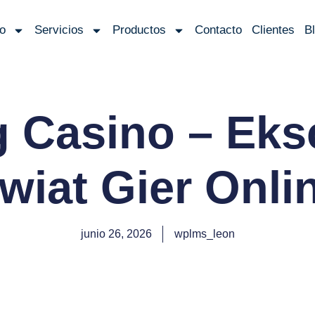
io
Servicios
Productos
Contacto
Clientes
B
 Casino – Eks
wiat Gier Onli
junio 26, 2026
wplms_leon