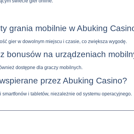
ącym świecie gier online.
ety grania mobilnie w Abuking Casin
ość gier w dowolnym miejscu i czasie, co zwiększa wygodę.
 z bonusów na urządzeniach mobil
również dostępne dla graczy mobilnych.
 wspierane przez Abuking Casino?
 smartfonów i tabletów, niezależnie od systemu operacyjnego.