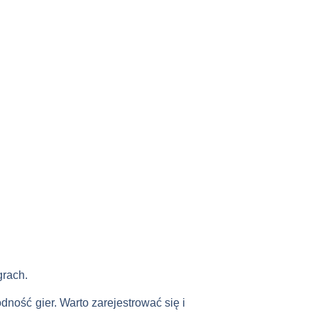
grach.
ność gier. Warto zarejestrować się i