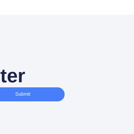
ter
Submit