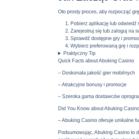
Oto prosty proces, aby rozpocząć g
Pobierz aplikację lub odwiedź 
Zarejestruj się lub zaloguj na 
Sprawdź dostępne gry i promoc
Wybierz preferowaną grę i roz
Praktyczny Tip
Quick Facts about Abuking Casino
– Doskonała jakość gier mobilnych
– Atrakcyjne bonusy i promocje
– Szeroka gama dostawców oprogr
Did You Know about Abuking Casin
– Abuking Casino oferuje unikalne f
Podsumowując, Abuking Casino to dos