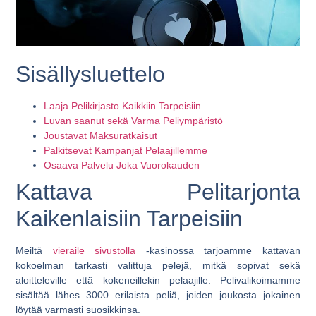
Sisällysluettelo
Laaja Pelikirjasto Kaikkiin Tarpeisiin
Luvan saanut sekä Varma Peliympäristö
Joustavat Maksuratkaisut
Palkitsevat Kampanjat Pelaajillemme
Osaava Palvelu Joka Vuorokauden
Kattava Pelitarjonta
Kaikenlaisiin Tarpeisiin
Meiltä
vieraile sivustolla
-kasinossa tarjoamme kattavan
kokoelman tarkasti valittuja pelejä, mitkä sopivat sekä
aloitteleville että kokeneillekin pelaajille. Pelivalikoimamme
sisältää lähes 3000 erilaista peliä, joiden joukosta jokainen
löytää varmasti suosikkinsa.