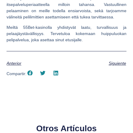
itsepalveluperiaatteella milloin tahansa. Vastuullinen
pelaaminen on meille todella ensiarvoista, sekä tarjoamme
välineitä pelilimittien asettamiseen että tukea tarvittaessa.
Meiltä 55Bet-kasinolla yhdistyvät laatu, turvallisuus ja
pelaajäystävällisyys. Tervetuloa kokemaan huippuluokan
pelipalvelua, joka asettaa sinut etusijalle.
Anterior
Siguiente
Compartir:
Otros Artículos