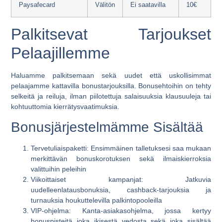
Paysafecard
Välitön
Ei saatavilla
10€
Palkitsevat Tarjoukset
Pelaajillemme
Haluamme palkitsemaan sekä uudet että uskollisimmat
pelaajamme kattavilla bonustarjouksilla. Bonusehtoihin on tehty
selkeitä ja reiluja, ilman piilotettuja salaisuuksia klausuuleja tai
kohtuuttomia kierrätysvaatimuksia.
Bonusjärjestelmämme Sisältää
Tervetuliaispaketti:
Ensimmäinen talletuksesi saa mukaan
merkittävän bonuskorotuksen sekä ilmaiskierroksia
valittuihin peleihin
Viikoittaiset kampanjat:
Jatkuvia
uudelleenlatausbonuksia, cashback-tarjouksia ja
turnauksia houkuttelevilla palkintopooleilla
VIP-ohjelma:
Kanta-asiakasohjelma, jossa kertyy
bonuspisteitä joka ikisestä vedosta sekä joka sisältää