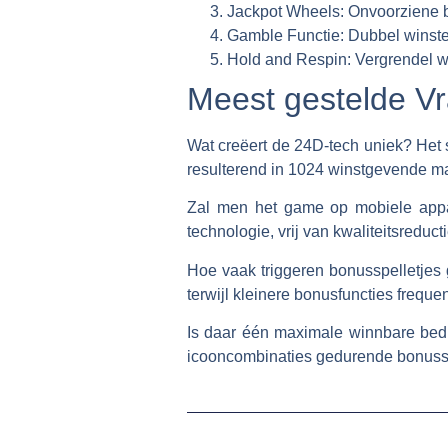
Jackpot Wheels:
Onvoorziene b
Gamble Functie:
Dubbel winsten
Hold and Respin:
Vergrendel wa
Meest gestelde V
Wat creëert de 24D-tech uniek?
Het s
resulterend in 1024 winstgevende man
Zal men het game op mobiele app
technologie, vrij van kwaliteitsreduc
Hoe vaak triggeren bonusspelletjes
terwijl kleinere bonusfuncties freque
Is daar één maximale winnbare bed
icooncombinaties gedurende bonusspe