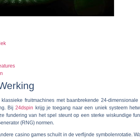
iek
eatures
en
 Werking
 klassieke fruitmachines met baanbrekende 24-dimensionale 
ng. Bij
24dspin
krijg je toegang naar een uniek systeem het
Deze fundering van het spel steunt op een sterke wiskundige fu
Generator (RNG) normen.
dere casino games schuilt in de verfijnde symbolenrotatie. Waar