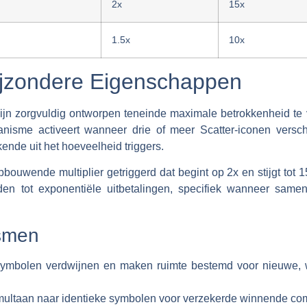
2x
15x
1.5x
10x
ijzondere Eigenschappen
ijn zorgvuldig ontworpen teneinde maximale betrokkenheid te 
isme activeert wanneer drie of meer Scatter-iconen verschi
nde uit het hoeveelheid triggers.
bouwende multiplier getriggerd dat begint op 2x en stijgt tot 1
den tot exponentiële uitbetalingen, specifiek wanneer sam
smen
mbolen verdwijnen en maken ruimte bestemd voor nieuwe, w
ultaan naar identieke symbolen voor verzekerde winnende co