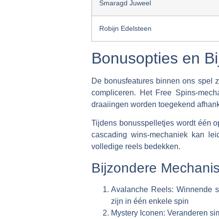
Smaragd Juweel
Robijn Edelsteen
Bonusopties en B
De bonusfeatures binnen ons spel z
compliceren. Het Free Spins-mechan
draaiingen worden toegekend afhanke
Tijdens bonusspelletjes wordt één op
cascading wins-mechaniek kan lei
volledige reels bedekken.
Bijzondere Mechani
Avalanche Reels:
Winnende sy
zijn in één enkele spin
Mystery Iconen:
Veranderen sim