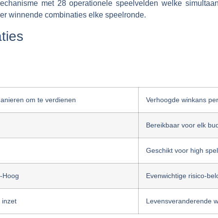
 mechanisme met 28 operationele speelvelden welke simultaan
eer winnende combinaties elke speelronde.
ties
anieren om te verdienen
Verhoogde winkans per
Bereikbaar voor elk bu
Geschikt voor high spe
-Hoog
Evenwichtige risico-be
 inzet
Levensveranderende wi