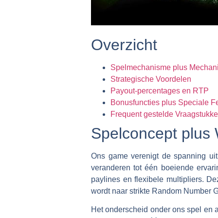
Overzicht
Spelmechanisme plus Mechan
Strategische Voordelen
Payout-percentages en RTP
Bonusfuncties plus Speciale F
Frequent gestelde Vraagstukk
Spelconcept plus
Ons game verenigt de spanning uit
veranderen tot één boeiende ervari
paylines en flexibele multipliers. 
wordt naar strikte Random Number 
Het onderscheid onder ons spel en an