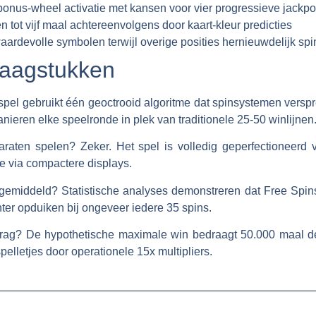
onus-wheel activatie met kansen voor vier progressieve jackpo
 tot vijf maal achtereenvolgens door kaart-kleur predicties
ardevolle symbolen terwijl overige posities hernieuwdelijk sp
raagstukken
pel gebruikt één geoctrooid algoritme dat spinsystemen verspr
ieren elke speelronde in plek van traditionele 25-50 winlijnen
araten spelen?
Zeker. Het spel is volledig geperfectioneerd
tie via compactere displays.
 gemiddeld?
Statistische analyses demonstreren dat Free Spins
nter opduiken bij ongeveer iedere 35 spins.
rag?
De hypothetische maximale win bedraagt 50.000 maal dez
lletjes door operationele 15x multipliers.