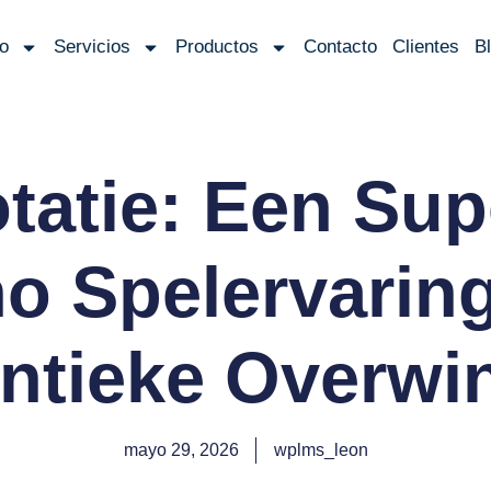
io
Servicios
Productos
Contacto
Clientes
B
tatie: Een Sup
o Spelervarin
ntieke Overwi
mayo 29, 2026
wplms_leon