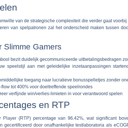
elen
mwille van de strategische complexiteit die verder gaat voorbij 
liseren van spelpatronen zal het onderscheid maken tussen d
r Slimme Gamers
bool bezit duidelijk gecommuniceerde uitbetalingsbedragen 
 speelstijl aan met geleidelijke inzetaanpassingen startend
iddellijke toegang naar lucratieve bonusspelletjes zonder on
flow tot 400% voor doeltreffende speelrondes
eer verfijnde win/verlies-limieten in voor verantwoord spelen
rcentages en RTP
 Player (RTP) percentage van 96.42%, wat significant boven 
en gecertificeerd door onafhankelijke testlaboratoria als eCO