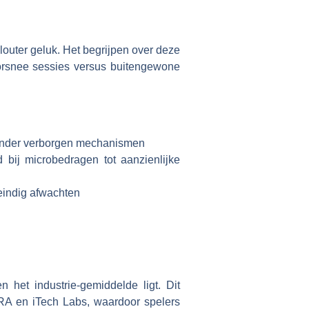
louter geluk. Het begrijpen over deze
oorsnee sessies versus buitengewone
zonder verborgen mechanismen
 bij microbedragen tot aanzienlijke
eindig afwachten
het industrie-gemiddelde ligt. Dit
GRA en iTech Labs, waardoor spelers