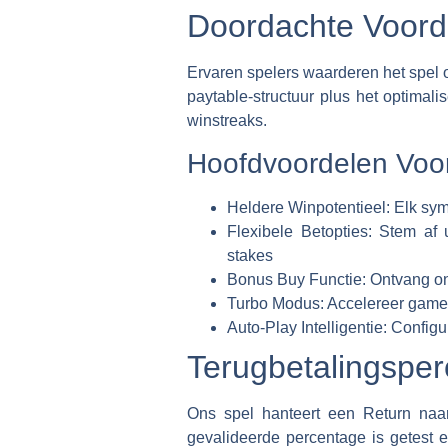
Doordachte Voord
Ervaren spelers waarderen het spel o
paytable-structuur plus het optima
winstreaks.
Hoofdvoordelen Voo
Heldere Winpotentieel:
Elk sym
Flexibele Betopties:
Stem af uw
stakes
Bonus Buy Functie:
Ontvang onm
Turbo Modus:
Accelereer game-
Auto-Play Intelligentie:
Configur
Terugbetalingspe
Ons spel hanteert een Return naar
gevalideerde percentage is getest 