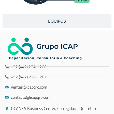
EQUIPOS
+52 (442) 224-1280
+52 (442) 224-1281
ventas@icapqro.com
contacto@icapqro.com
OCANSA Business Center, Corregidora, Querétaro